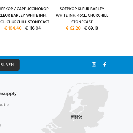
HEEKOP / CAPPUCCINOKOP
SOEPKOP KLEUR BARLEY
KOFFIEB
KLEUR BARLEY WHITE INH.
WHITE INH. 46CL. CHURCHILL
BARLEY 
4CL. CHURCHILL STONECAST
STONECAST
CHURC
€ 104,40
€ 116,04
€ 62,28
€ 69,18
€ 13
HRIJVEN
asupply
butie
n