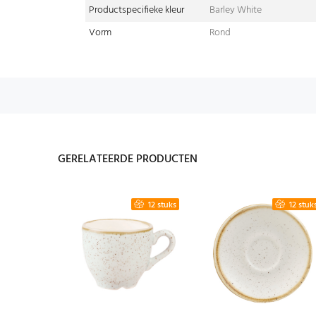
Productspecifieke kleur
Barley White
Vorm
Rond
GERELATEERDE PRODUCTEN
6 stuks
12 stuks
12 stuk