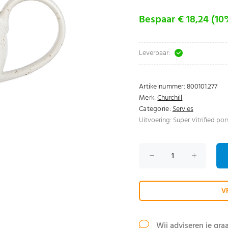
Bespaar € 18,24 (10
Leverbaar:
Artikelnummer:
800101.277
Merk:
Churchill
Categorie:
Servies
Uitvoering: Super Vitrified pors
V
Wij adviseren je gra