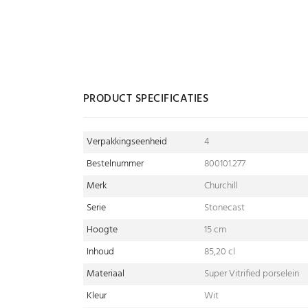
PRODUCT SPECIFICATIES
Verpakkingseenheid
4
Bestelnummer
800101.277
Merk
Churchill
Serie
Stonecast
Hoogte
15 cm
Inhoud
85,20 cl
Materiaal
Super Vitrified porselein
Kleur
Wit