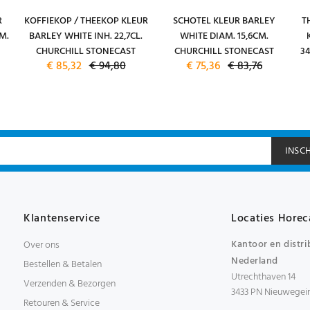
R
KOFFIEKOP / THEEKOP KLEUR
SCHOTEL KLEUR BARLEY
T
M.
BARLEY WHITE INH. 22,7CL.
WHITE DIAM. 15,6CM.
CHURCHILL STONECAST
CHURCHILL STONECAST
3
€ 85,32
€ 94,80
€ 75,36
€ 83,76
INSC
Klantenservice
Locaties Horec
Kantoor en distri
Over ons
Nederland
Bestellen & Betalen
Utrechthaven 14
Verzenden & Bezorgen
3433 PN Nieuwegei
Retouren & Service