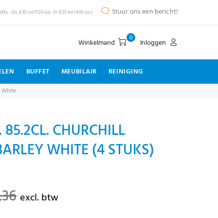
Stuur ons een bericht!
(Ma. - Do. 8.30 tot 17.00 uur, Vr. 8.30 tot 16.00 uur)
0
Winkelmand
Inloggen
ELEN
BUFFET
MEUBILAIR
REINIGING
y White
 85.2CL. CHURCHILL
ARLEY WHITE (4 STUKS)
,36
excl. btw