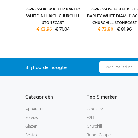
 BARLEY
ESPRESSOKOP KLEUR BARLEY
ESPRESSOSCHOTEL KLEU
CAST
WHITE INH. 10CL. CHURCHILL
BARLEY WHITE DIAM. 11,8C
L
STONECAST
CHURCHILL STONECAST
0,16
€ 63,96
€ 71,04
€ 73,80
€ 81,96
Blijf op de hoogte
Categorieën
Top 5 merken
Apparatuur
GRADESº
Servies
F2D
Glazen
Churchill
Bestek
Robot Coupe