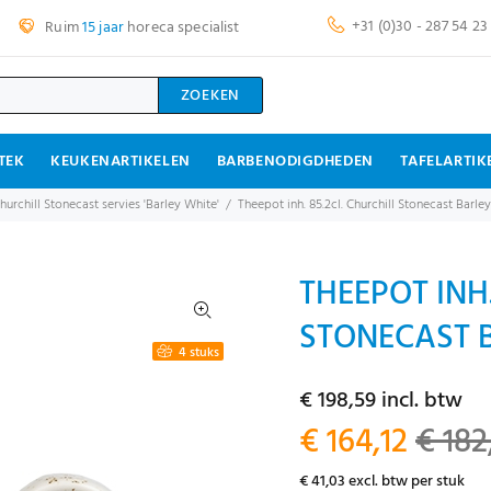
+31 (0)30 - 287 54 23
Ruim
15 jaar
horeca specialist
ZOEKEN
TEK
KEUKENARTIKELEN
BARBENODIGDHEDEN
TAFELARTIK
hurchill Stonecast servies 'Barley White'
Theepot inh. 85.2cl. Churchill Stonecast Barle
THEEPOT INH.
STONECAST B
4 stuks
€ 198,59 incl. btw
€ 164,12
€ 182
€ 41,03 excl. btw per stuk