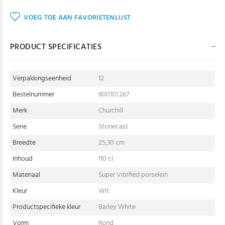
VOEG TOE AAN FAVORIETENLIJST
PRODUCT SPECIFICATIES
Verpakkingseenheid
12
Bestelnummer
800101.267
Merk
Churchill
Serie
Stonecast
Breedte
25,30 cm
Inhoud
110 cl
Materiaal
Super Vitrified porselein
Kleur
Wit
Productspecifieke kleur
Barley White
Vorm
Rond