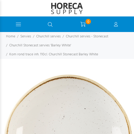
0
Home
Servies
Churchill servies
Churchill servies - Stonecast
Churchill Stonecast servies 'Barley White'
Kom rond trace inh. 110cl. Churchill Stonecast Barley White