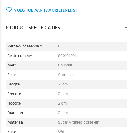
VOEG TOE AAN FAVORIETENLIJST
PRODUCT SPECIFICATIES
Verpakkingseenheid
6
Bestelnummer
800101.291
Merk
Churchill
Serie
Stonecast
Lengte
21 cm
Breedte
21 cm
Hoogte
2 cm
Diameter
21 cm
Materiaal
Super Vitrified porselein
Kleur
Wit