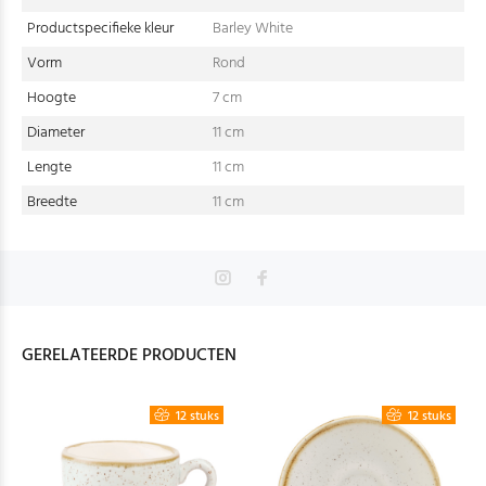
Productspecifieke kleur
Barley White
Vorm
Rond
Hoogte
7 cm
Diameter
11 cm
Lengte
11 cm
Breedte
11 cm
GERELATEERDE PRODUCTEN
12 stuks
12 stuks