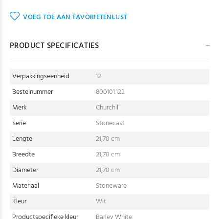
VOEG TOE AAN FAVORIETENLIJST
PRODUCT SPECIFICATIES
Verpakkingseenheid
12
Bestelnummer
800101.122
Merk
Churchill
Serie
Stonecast
Lengte
21,70 cm
Breedte
21,70 cm
Diameter
21,70 cm
Materiaal
Stoneware
Kleur
Wit
Productspecifieke kleur
Barley White