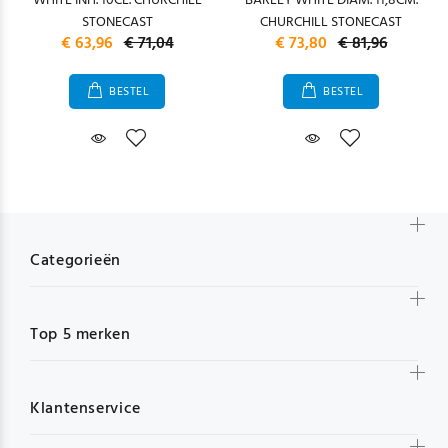
WHITE INH. 10CL. CHURCHILL
BARLEY WHITE DIAM. 11,8CM.
STONECAST
CHURCHILL STONECAST
€ 63,96
€ 71,04
€ 73,80
€ 81,96
BESTEL
BESTEL
Categorieën
Top 5 merken
Klantenservice