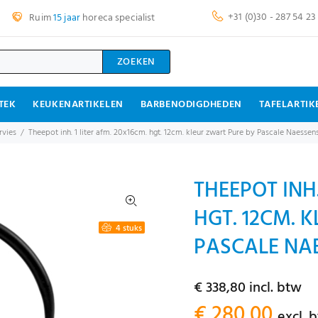
+31 (0)30 - 287 54 23
Ruim
15 jaar
horeca specialist
ZOEKEN
TEK
KEUKENARTIKELEN
BARBENODIGDHEDEN
TAFELARTIK
rvies
Theepot inh. 1 liter afm. 20x16cm. hgt. 12cm. kleur zwart Pure by Pascale Naessen
THEEPOT INH.
HGT. 12CM. 
4 stuks
PASCALE NAE
€ 338,80 incl. btw
€ 280,00
excl. 