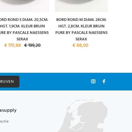
ORD ROND S DIAM. 20,5CM.
BORD ROND M DIAM. 28CM.
BORD RO
HGT. 1,9CM. KLEUR BRUIN
HGT. 2,8CM. KLEUR BRUIN
HGT. 3,
URE BY PASCALE NAESSENS
PURE BY PASCALE NAESSENS
PURE BY 
SERAX
SERAX
€ 170,88
€ 199,20
€ 88,00
HRIJVEN
asupply
butie