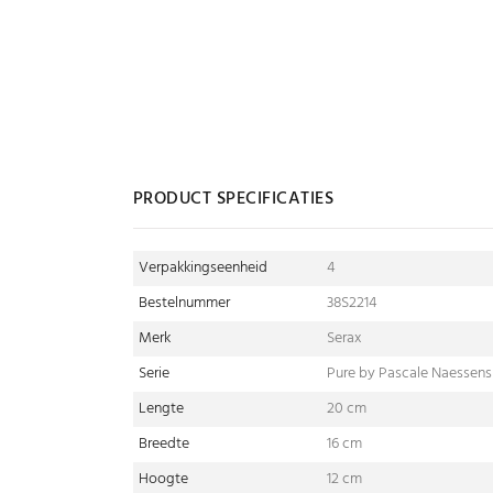
PRODUCT SPECIFICATIES
Verpakkingseenheid
4
Bestelnummer
38S2214
Merk
Serax
Serie
Pure by Pascale Naessens
Lengte
20 cm
Breedte
16 cm
Hoogte
12 cm