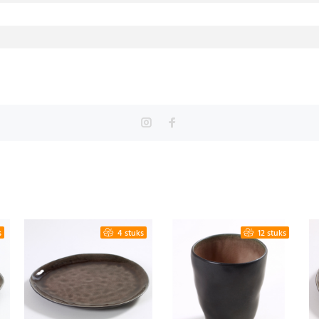
s
4 stuks
12 stuks