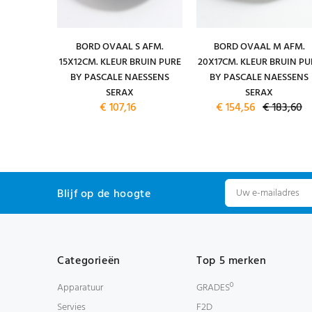
 DIAM.
BORD OVAAL S AFM.
BORD OVAAL M AFM.
CM. KLEUR
15X12CM. KLEUR BRUIN PURE
20X17CM. KLEUR BRUIN PU
PASCALE
BY PASCALE NAESSENS
BY PASCALE NAESSENS
ERAX
SERAX
SERAX
€ 107,16
€ 154,56
€ 183,60
Blijf op de hoogte
Categorieën
Top 5 merken
Apparatuur
GRADESº
Servies
F2D