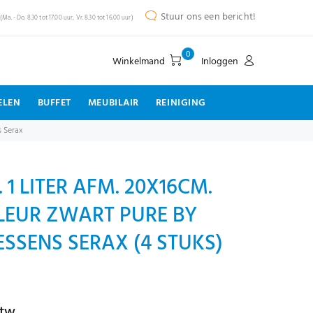
Stuur ons een bericht!
(Ma. - Do. 8.30 tot 17.00 uur, Vr. 8.30 tot 16.00 uur)
0
Winkelmand
Inloggen
ELEN
BUFFET
MEUBILAIR
REINIGING
s Serax
 1 LITER AFM. 20X16CM.
KLEUR ZWART PURE BY
SSENS SERAX (4 STUKS)
btw