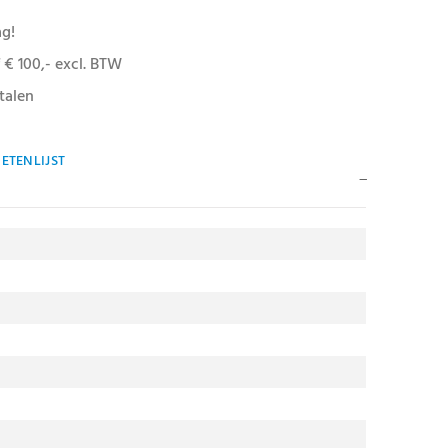
ag!
 € 100,- excl. BTW
talen
ETENLIJST