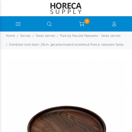
0
Home
Servies
Serax servies
Pure by Pascale Naessens - Serax servies
Dienblad rond diam. 29cm. gecarboniseerd essenhout Pure p. naessens Serax