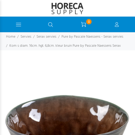
0
Home
Servies
Serax servies
Pure by Pascale Naessens - Serax servies
Kom s diam. 16cm. hgt. 6,8cm. kleur bruin Pure by Pascale Naessens Serax