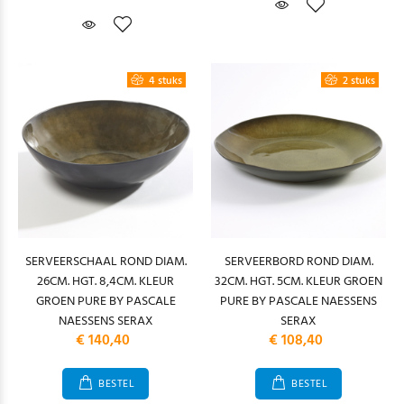
4 stuks
2 stuks
SERVEERSCHAAL ROND DIAM.
SERVEERBORD ROND DIAM.
26CM. HGT. 8,4CM. KLEUR
32CM. HGT. 5CM. KLEUR GROEN
GROEN PURE BY PASCALE
PURE BY PASCALE NAESSENS
NAESSENS SERAX
SERAX
€ 140,40
€ 108,40
BESTEL
BESTEL