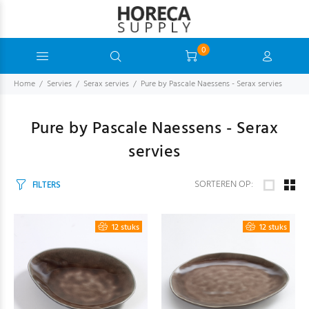
0
Home
Servies
Serax servies
Pure by Pascale Naessens - Serax servies
Pure by Pascale Naessens - Serax
servies
SORTEREN OP:
FILTERS
12 stuks
12 stuks