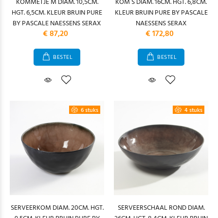
KOMMETJE M DIAM. 10,5CM.
KOM S DIAM. 16CM. HGT. 6,8CM.
HGT. 6,5CM. KLEUR BRUIN PURE
KLEUR BRUIN PURE BY PASCALE
BY PASCALE NAESSENS SERAX
NAESSENS SERAX
€ 87,20
€ 172,80
BESTEL
BESTEL
6 stuks
4 stuks
SERVEERKOM DIAM. 20CM. HGT.
SERVEERSCHAAL ROND DIAM.