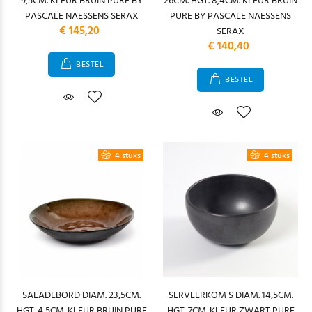
9,5CM. KLEUR BRUIN PURE BY
26CM. HGT. 8,4CM. KLEUR BRUIN
PASCALE NAESSENS SERAX
PURE BY PASCALE NAESSENS
€ 145,20
SERAX
€ 140,40
BESTEL
BESTEL
4 stuks
4 stuks
SALADEBORD DIAM. 23,5CM.
SERVEERKOM S DIAM. 14,5CM.
HGT. 4,5CM. KLEUR BRUIN PURE
HGT. 7CM. KLEUR ZWART PURE