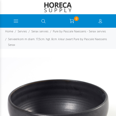
0
Home
Servies
Serax servies
Pure by Pascale Naessens - Serax servies
Serveerkom m diam. 17,5cm. hgt. 8cm. kleur zwart Pure by Pascale Naessens
Serax