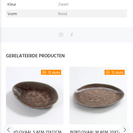
Kleur
Zwart
Vorm
Rond
GERELATEERDE PRODUCTEN
12 stuks
12 stuks
BORD OVAAL S AFM. 15X12CM.
BORD OVAAL M AFM. 20X17CM.