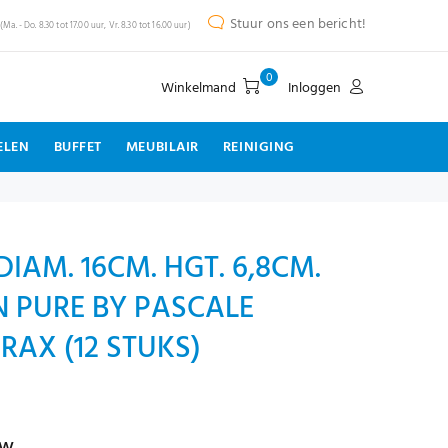
Stuur ons een bericht!
(Ma. - Do. 8.30 tot 17.00 uur, Vr. 8.30 tot 16.00 uur)
0
Winkelmand
Inloggen
ELEN
BUFFET
MEUBILAIR
REINIGING
IAM. 16CM. HGT. 6,8CM.
 PURE BY PASCALE
RAX (12 STUKS)
tw