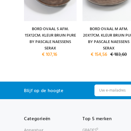
 DIAM.
BORD OVAAL S AFM.
BORD OVAAL M AFM.
CM. KLEUR
15X12CM. KLEUR BRUIN PURE
20X17CM. KLEUR BRUIN PU
PASCALE
BY PASCALE NAESSENS
BY PASCALE NAESSENS
ERAX
SERAX
SERAX
€ 107,16
€ 154,56
€ 183,60
Blijf op de hoogte
Categorieën
Top 5 merken
Apparatuur
GRADESº