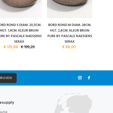
ORD ROND S DIAM. 20,5CM.
BORD ROND M DIAM. 28CM.
BORD RO
HGT. 1,9CM. KLEUR BRUIN
HGT. 2,8CM. KLEUR BRUIN
HGT. 3,
URE BY PASCALE NAESSENS
PURE BY PASCALE NAESSENS
PURE BY 
SERAX
SERAX
€ 170,88
€ 199,20
€ 88,00
HRIJVEN
asupply
butie