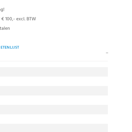
ag!
 € 100,- excl. BTW
talen
ETENLIJST