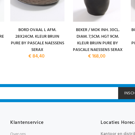
BORD OVAAL L AFM.
BEKER / MOK INH. 30CL.
B
RE
28X24CM. KLEUR BRUIN
DIAM. 7,5CM. HGT 9CM.
PURE BY PASCALE NAESSENS
KLEUR BRUIN PURE BY
P
SERAX
PASCALE NAESSENS SERAX
€ 84,40
€ 168,00
INSC
Klantenservice
Locaties Horec
Kantoor en distri
Over ons