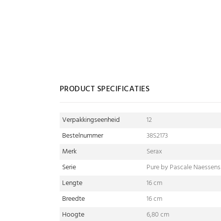
PRODUCT SPECIFICATIES
Verpakkingseenheid
12
Bestelnummer
38S2173
Merk
Serax
Serie
Pure by Pascale Naessens
Lengte
16 cm
Breedte
16 cm
Hoogte
6,80 cm