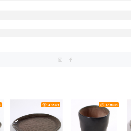
s
4 stuks
12 stuks