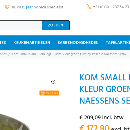
+31 (0)30 - 287 54 23
Ruim
15 jaar
horeca specialist
ZOEKEN
TEK
KEUKENARTIKELEN
BARBENODIGDHEDEN
TAFELARTIK
rvies
Kom Small diam. 16cm. hgt. 6,8cm. kleur groen Pure by Pascale Naessens Serax
KOM SMALL D
KLEUR GROEN
12 stuks
NAESSENS SE
€ 209,09 incl. btw
€ 172,80
excl. b