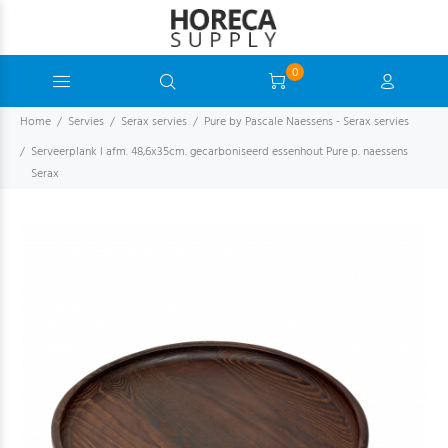
0
Home
Servies
Serax servies
Pure by Pascale Naessens - Serax servies
Serveerplank l afm. 48,6x35cm. gecarboniseerd essenhout Pure p. naessens
Serax