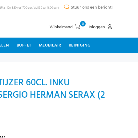
Stuur ons een bericht!
(Ma. - Do. 8.30 tot 17.00 uur, Vr. 8.30 tot 16.00 uur)
0
Winkelmand
Inloggen
ELEN
BUFFET
MEUBILAIR
REINIGING
IJZER 60CL. INKU
SERGIO HERMAN SERAX (2
tw