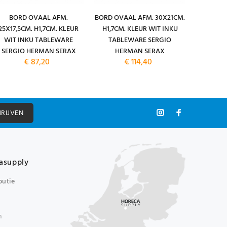
BORD OVAAL AFM.
BORD OVAAL AFM. 30X21CM.
BORD G
25X17,5CM. H1,7CM. KLEUR
H1,7CM. KLEUR WIT INKU
8,9CM
WIT INKU TABLEWARE
TABLEWARE SERGIO
ZWART 
SERGIO HERMAN SERAX
HERMAN SERAX
SERGI
€ 87,20
€ 114,40
HRIJVEN
asupply
butie
n