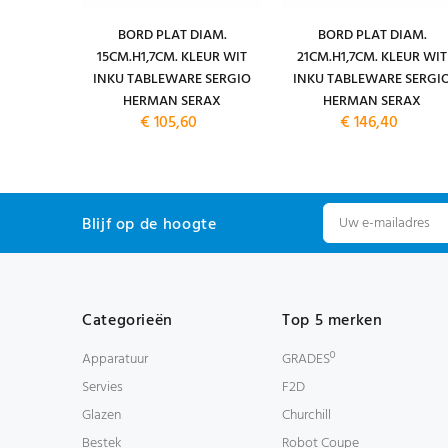
CL. INKU
BORD PLAT DIAM.
BORD PLAT DIAM.
ERGIO
15CM.H1,7CM. KLEUR WIT
21CM.H1,7CM. KLEUR WIT
RAX
INKU TABLEWARE SERGIO
INKU TABLEWARE SERGI
HERMAN SERAX
HERMAN SERAX
€ 105,60
€ 146,40
Blijf op de hoogte
Categorieën
Top 5 merken
Apparatuur
GRADESº
Servies
F2D
Glazen
Churchill
Bestek
Robot Coupe