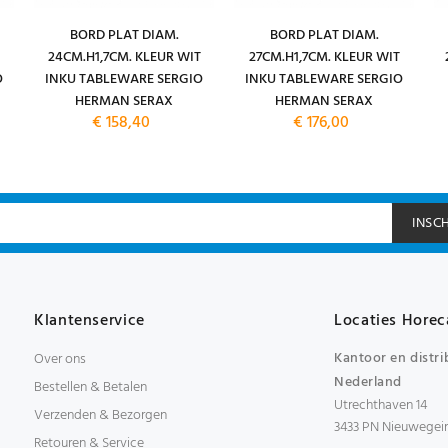
BORD PLAT DIAM.
BORD PLAT DIAM.
24CM.H1,7CM. KLEUR WIT
27CM.H1,7CM. KLEUR WIT
O
INKU TABLEWARE SERGIO
INKU TABLEWARE SERGIO
HERMAN SERAX
HERMAN SERAX
€ 158,40
€ 176,00
INSC
Klantenservice
Locaties Horec
Kantoor en distri
Over ons
Nederland
Bestellen & Betalen
Utrechthaven 14
Verzenden & Bezorgen
3433 PN Nieuwegei
Retouren & Service