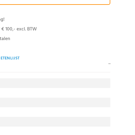
ag!
 € 100,- excl. BTW
talen
ETENLIJST