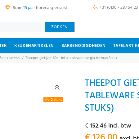
+31 (0)30 - 287 54 23
Ruim
15 jaar
horeca specialist
ZOEKEN
TEK
KEUKENARTIKELEN
BARBENODIGDHEDEN
TAFELARTIK
Serax servies
Theepot gietijzer 60cl. inku tableware sergio herman Serax
THEEPOT GIET
TABLEWARE 
2 stuks
STUKS)
€ 152,46 incl. btw
€ 126,00
excl. b