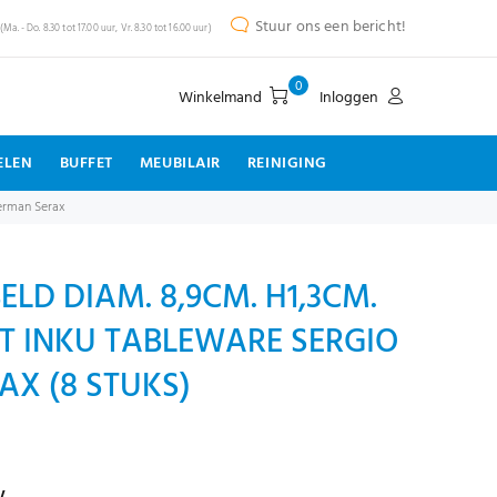
Stuur ons een bericht!
(Ma. - Do. 8.30 tot 17.00 uur, Vr. 8.30 tot 16.00 uur)
0
Winkelmand
Inloggen
ELEN
BUFFET
MEUBILAIR
REINIGING
herman Serax
ELD DIAM. 8,9CM. H1,3CM.
T INKU TABLEWARE SERGIO
X (8 STUKS)
w