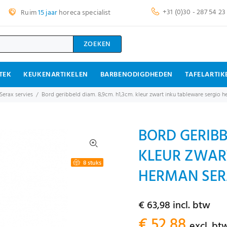
+31 (0)30 - 287 54 23
Ruim
15 jaar
horeca specialist
ZOEKEN
TEK
KEUKENARTIKELEN
BARBENODIGDHEDEN
TAFELARTIK
Serax servies
Bord geribbeld diam. 8,9cm. h1,3cm. kleur zwart inku tableware sergio 
BORD GERIBB
KLEUR ZWAR
8 stuks
HERMAN SERA
€ 63,98 incl. btw
€ 52,88
excl. bt