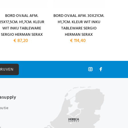
BORD OVAAL AFM.
BORD OVAAL AFM. 30X21CM.
BORD G
25X17,5CM. H1,7CM. KLEUR
H1,7CM. KLEUR WIT INKU
8,9CM. 
WIT INKU TABLEWARE
TABLEWARE SERGIO
INKU T
SERGIO HERMAN SERAX
HERMAN SERAX
HE
€ 87,20
€ 114,40
HRIJVEN
asupply
butie
n