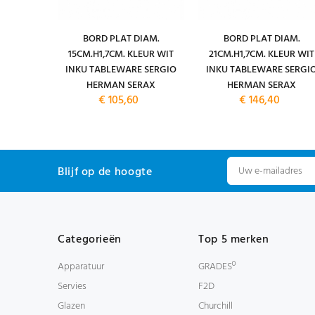
CL. INKU
BORD PLAT DIAM.
BORD PLAT DIAM.
ERGIO
15CM.H1,7CM. KLEUR WIT
21CM.H1,7CM. KLEUR WIT
RAX
INKU TABLEWARE SERGIO
INKU TABLEWARE SERGI
HERMAN SERAX
HERMAN SERAX
€ 105,60
€ 146,40
Blijf op de hoogte
Categorieën
Top 5 merken
Apparatuur
GRADESº
Servies
F2D
Glazen
Churchill