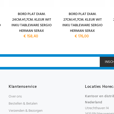
BORD PLAT DIAM.
BORD PLAT DIAM.
24CM.H1,7CM. KLEUR WIT
27CM.H1,7CM. KLEUR WIT
O
INKU TABLEWARE SERGIO
INKU TABLEWARE SERGIO
HERMAN SERAX
HERMAN SERAX
€ 158,40
€ 176,00
INSC
Klantenservice
Locaties Horec
Kantoor en distri
Over ons
Nederland
Bestellen & Betalen
Utrechthaven 14
Verzenden & Bezorgen
3433 PN Nieuwegei