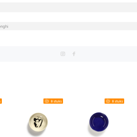
enghi
s
8 stuks
8 stuks