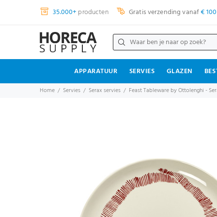
35.000+
producten
Gratis verzending vanaf
€ 100
APPARATUUR
SERVIES
GLAZEN
BES
Home
Servies
Serax servies
Feast Tableware by Ottolenghi - Ser