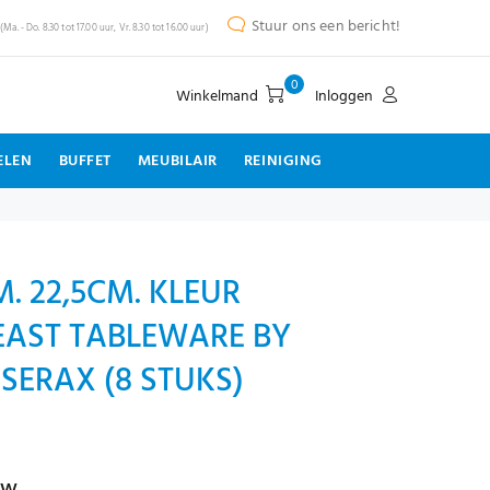
Stuur ons een bericht!
(Ma. - Do. 8.30 tot 17.00 uur, Vr. 8.30 tot 16.00 uur)
0
Winkelmand
Inloggen
ELEN
BUFFET
MEUBILAIR
REINIGING
. 22,5CM. KLEUR
EAST TABLEWARE BY
SERAX (8 STUKS)
tw