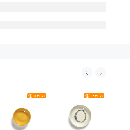
8 stuks
12 stuks