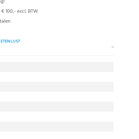
ag!
 € 100,- excl. BTW
talen
ETENLIJST