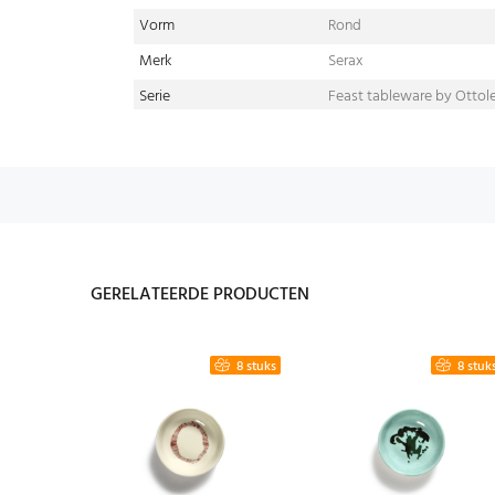
Vorm
Rond
Merk
Serax
Serie
Feast tableware by Ottol
GERELATEERDE PRODUCTEN
4 stuks
8 stuks
8 stuk