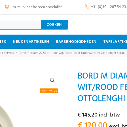
+31 (0)30 - 287 54 23
Ruim
15 jaar
horeca specialist
ZOEKEN
TEK
KEUKENARTIKELEN
BARBENODIGDHEDEN
TAFELARTIK
ax servies
Bord m diam. 22,5cm. kleur wit/rood Feast tableware by Ottolenghi Serax
BORD M DIAM
WIT/ROOD F
8 stuks
OTTOLENGHI 
€ 145,20 incl. btw
€ 120,00
excl. b