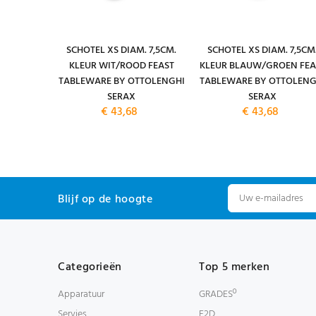
L. KLEUR
SCHOTEL XS DIAM. 7,5CM.
SCHOTEL XS DIAM. 7,5CM
EWARE BY
KLEUR WIT/ROOD FEAST
KLEUR BLAUW/GROEN FEA
SERAX
TABLEWARE BY OTTOLENGHI
TABLEWARE BY OTTOLENG
SERAX
SERAX
€ 43,68
€ 43,68
Blijf op de hoogte
Categorieën
Top 5 merken
Apparatuur
GRADESº
Servies
F2D