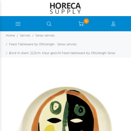
0
Home
Servies
Serax servies
Feast Tableware by Ottolenghi - Serax servies
Bord m diam. 22,5cm. kleur gezicht Feast tableware by Ottolenghi Serax