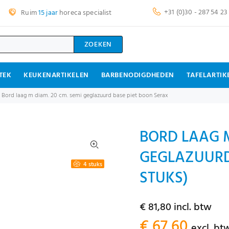
+31 (0)30 - 287 54 23
Ruim
15 jaar
horeca specialist
ZOEKEN
TEK
KEUKENARTIKELEN
BARBENODIGDHEDEN
TAFELARTIK
Bord laag m diam. 20 cm. semi geglazuurd base piet boon Serax
BORD LAAG M
GEGLAZUURD 
4 stuks
STUKS)
€ 81,80 incl. btw
€ 67,60
excl. bt