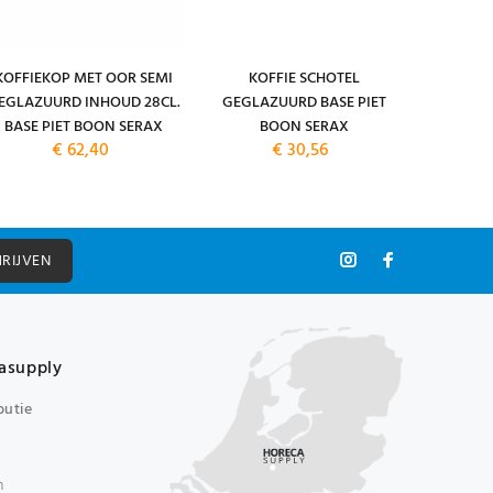
KOFFIEKOP MET OOR SEMI
KOFFIE SCHOTEL
THE
EGLAZUURD INHOUD 28CL.
GEGLAZUURD BASE PIET
GEGLAZU
BASE PIET BOON SERAX
BOON SERAX
BASE P
€ 62,40
€ 30,56
HRIJVEN
asupply
butie
n