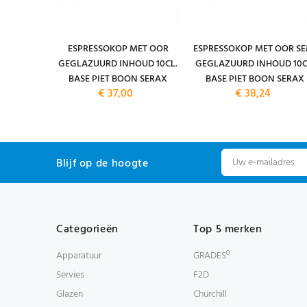
. 20 CM.
ESPRESSOKOP MET OOR
ESPRESSOKOP MET OOR SE
RD BASE
GEGLAZUURD INHOUD 10CL.
GEGLAZUURD INHOUD 10C
ERAX
BASE PIET BOON SERAX
BASE PIET BOON SERAX
€ 37,00
€ 38,24
Blijf op de hoogte
Categorieën
Top 5 merken
Apparatuur
GRADESº
Servies
F2D
Glazen
Churchill