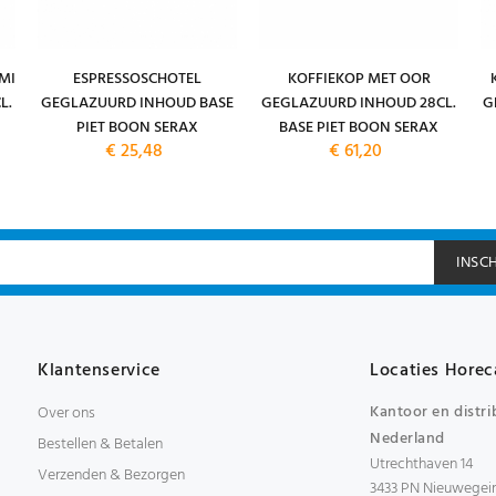
MI
ESPRESSOSCHOTEL
KOFFIEKOP MET OOR
L.
GEGLAZUURD INHOUD BASE
GEGLAZUURD INHOUD 28CL.
G
PIET BOON SERAX
BASE PIET BOON SERAX
€ 25,48
€ 61,20
INSC
Klantenservice
Locaties Horec
Kantoor en distri
Over ons
Nederland
Bestellen & Betalen
Utrechthaven 14
Verzenden & Bezorgen
3433 PN Nieuwegei