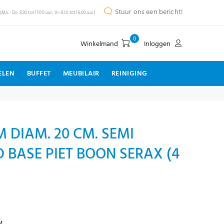
Stuur ons een bericht!
(Ma. - Do. 8.30 tot 17.00 uur, Vr. 8.30 tot 16.00 uur)
0
Winkelmand
Inloggen
ELEN
BUFFET
MEUBILAIR
REINIGING
 DIAM. 20 CM. SEMI
BASE PIET BOON SERAX (4
w