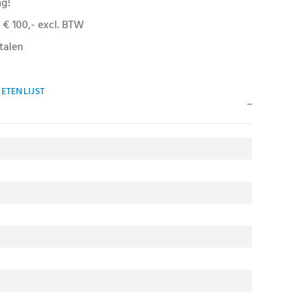
ag!
 € 100,- excl. BTW
talen
ETENLIJST