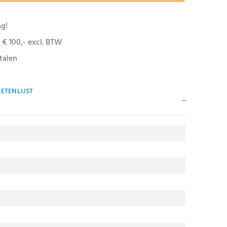
ag!
 € 100,- excl. BTW
talen
ETENLIJST