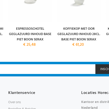
MI
ESPRESSOSCHOTEL
KOFFIEKOP MET OOR
L.
GEGLAZUURD INHOUD BASE
GEGLAZUURD INHOUD 28CL.
G
PIET BOON SERAX
BASE PIET BOON SERAX
€ 25,48
€ 61,20
INSC
Klantenservice
Locaties Horec
Kantoor en distri
Over ons
Nederland