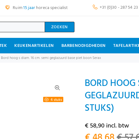
+31 (0)30 - 287 54 23
Ruim
15 jaar
horeca specialist
ZOEKEN
TEK
KEUKENARTIKELEN
BARBENODIGDHEDEN
TAFELARTIK
Bord hoog s diam. 16 cm. semi geglazuurd base piet boon Serax
BORD HOOG S
GEGLAZUURD 
4 stuks
STUKS)
€ 58,90 incl. btw
€ 48,68
€ 57,