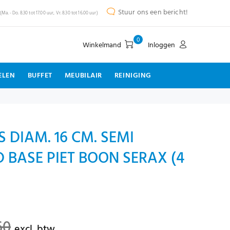
Stuur ons een bericht!
(Ma. - Do. 8.30 tot 17.00 uur, Vr. 8.30 tot 16.00 uur)
0
Winkelmand
Inloggen
ELEN
BUFFET
MEUBILAIR
REINIGING
 DIAM. 16 CM. SEMI
BASE PIET BOON SERAX (4
60
excl. btw