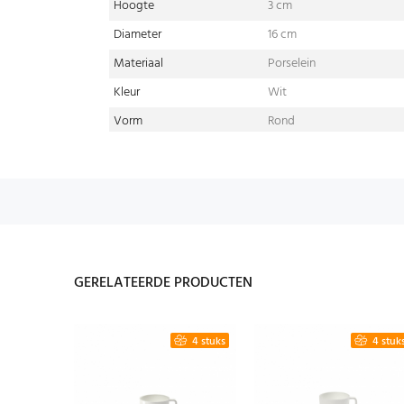
Hoogte
3 cm
Diameter
16 cm
Materiaal
Porselein
Kleur
Wit
Vorm
Rond
GERELATEERDE PRODUCTEN
2 stuks
4 stuks
4 stuk