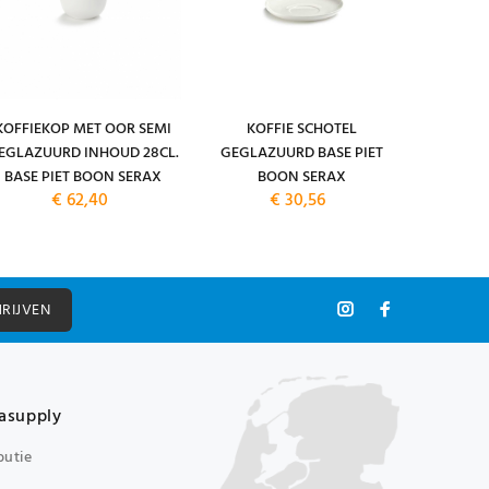
KOFFIEKOP MET OOR SEMI
KOFFIE SCHOTEL
THE
EGLAZUURD INHOUD 28CL.
GEGLAZUURD BASE PIET
GEGLAZU
BASE PIET BOON SERAX
BOON SERAX
BASE P
€ 62,40
€ 30,56
HRIJVEN
asupply
butie