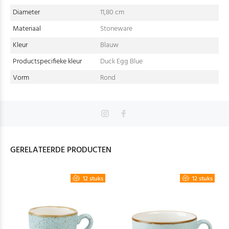
Diameter
11,80 cm
Materiaal
Stoneware
Kleur
Blauw
Productspecifieke kleur
Duck Egg Blue
Vorm
Rond
GERELATEERDE PRODUCTEN
12 stuks
12 stuks