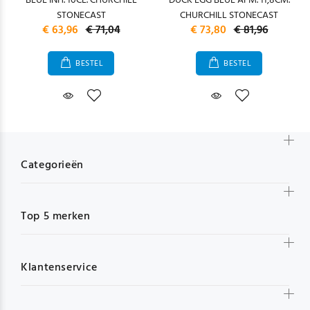
BLUE INH. 10CL. CHURCHILL
DUCK EGG BLUE AFM. 11,8CM.
STONECAST
CHURCHILL STONECAST
€ 63,96
€ 71,04
€ 73,80
€ 81,96
BESTEL
BESTEL
Categorieën
Top 5 merken
Klantenservice