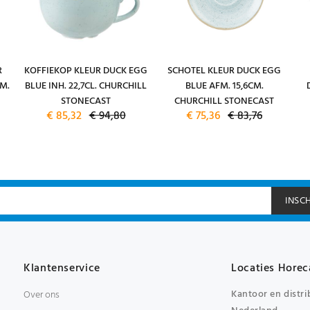
R
KOFFIEKOP KLEUR DUCK EGG
SCHOTEL KLEUR DUCK EGG
M.
BLUE INH. 22,7CL. CHURCHILL
BLUE AFM. 15,6CM.
STONECAST
CHURCHILL STONECAST
€ 85,32
€ 94,80
€ 75,36
€ 83,76
INSC
Klantenservice
Locaties Horec
Kantoor en distri
Over ons