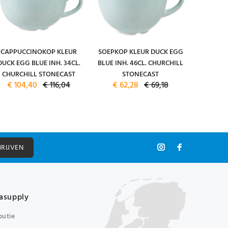
CAPPUCCINOKOP KLEUR
SOEPKOP KLEUR DUCK EGG
KOFFI
DUCK EGG BLUE INH. 34CL.
BLUE INH. 46CL. CHURCHILL
KLEUR DU
CHURCHILL STONECAST
STONECAST
34CL. CH
€ 104,40
€ 116,04
€ 62,28
€ 69,18
€ 13
HRIJVEN
asupply
butie