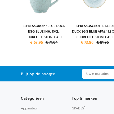
DUCK EGG
ESPRESSOKOP KLEUR DUCK
ESPRESSOSCHOTEL KLEU
CHURCHILL
EGG BLUE INH. 10CL.
DUCK EGG BLUE AFM. 11,8C
0,16
CHURCHILL STONECAST
CHURCHILL STONECAST
€ 63,96
€ 71,04
€ 73,80
€ 81,96
Blijf op de hoogte
Categorieën
Top 5 merken
Apparatuur
GRADESº