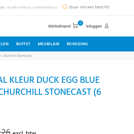
Stuur ons een bericht!
(Ma. - Do. 8.30 tot 17.00 uur, Vr. 8.30 tot 16.00 uur)
0
Winkelmand
Inloggen
ELEN
BUFFET
MEUBILAIR
REINIGING
. Churchill Stonecast
L KLEUR DUCK EGG BLUE
 CHURCHILL STONECAST (6
,26
excl. btw