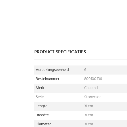
PRODUCT SPECIFICATIES
Verpakkingseenheid
6
Bestelnummer
800100.136
Merk
Churchill
Serie
Stonecast
Lengte
31 cm
Breedte
31 cm
Diameter
31 cm