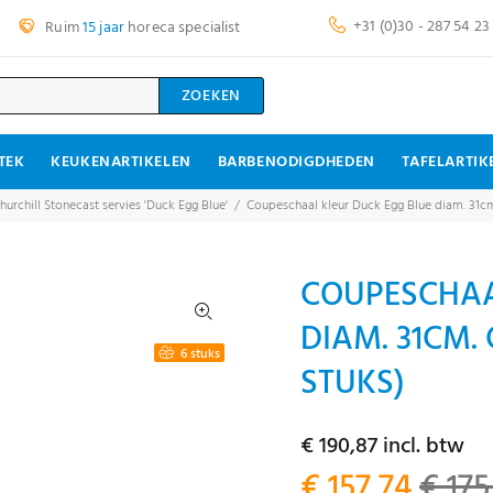
+31 (0)30 - 287 54 23
Ruim
15 jaar
horeca specialist
ZOEKEN
TEK
KEUKENARTIKELEN
BARBENODIGDHEDEN
TAFELARTIK
hurchill Stonecast servies 'Duck Egg Blue'
Coupeschaal kleur Duck Egg Blue diam. 31cm
COUPESCHAA
DIAM. 31CM.
6 stuks
STUKS)
€ 190,87 incl. btw
€ 157,74
€ 175