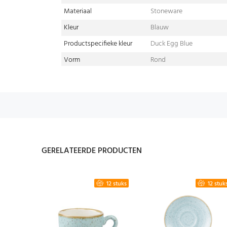
Materiaal
Stoneware
Kleur
Blauw
Productspecifieke kleur
Duck Egg Blue
Vorm
Rond
GERELATEERDE PRODUCTEN
6 stuks
12 stuks
12 stuk