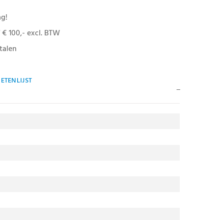
ag!
 € 100,- excl. BTW
talen
ETENLIJST