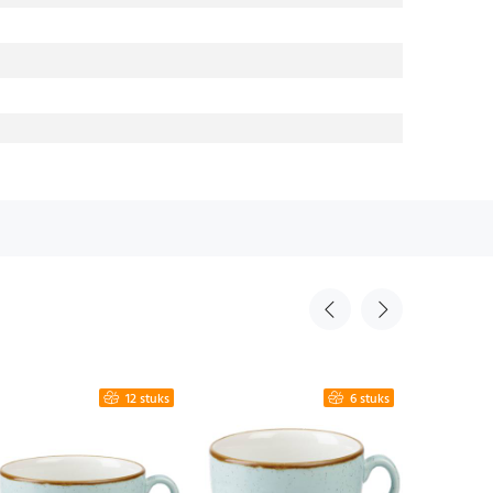
12 stuks
6 stuks