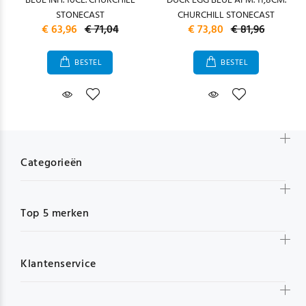
BLUE INH. 10CL. CHURCHILL
DUCK EGG BLUE AFM. 11,8CM.
STONECAST
CHURCHILL STONECAST
€ 63,96
€ 71,04
€ 73,80
€ 81,96
BESTEL
BESTEL
Categorieën
Top 5 merken
Klantenservice