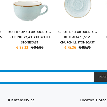
R
KOFFIEKOP KLEUR DUCK EGG
SCHOTEL KLEUR DUCK EGG
M.
BLUE INH. 22,7CL. CHURCHILL
BLUE AFM. 15,6CM.
STONECAST
CHURCHILL STONECAST
€ 85,32
€ 94,80
€ 75,36
€ 83,76
INSC
Klantenservice
Locaties Horec