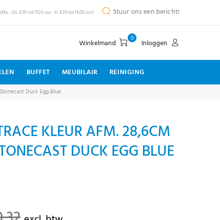
Stuur ons een bericht!
(Ma. - Do. 8.30 tot 17.00 uur, Vr. 8.30 tot 16.00 uur)
0
Winkelmand
Inloggen
ELEN
BUFFET
MEUBILAIR
REINIGING
 Stonecast Duck Egg Blue
RACE KLEUR AFM. 28,6CM
STONECAST DUCK EGG BLUE
0,32
excl. btw