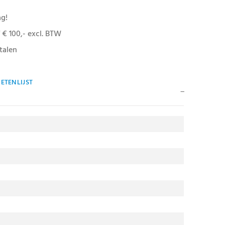
ag!
 € 100,- excl. BTW
talen
ETENLIJST