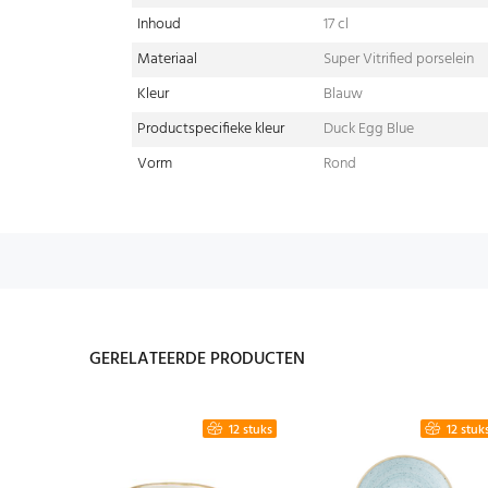
Inhoud
17 cl
Materiaal
Super Vitrified porselein
Kleur
Blauw
Productspecifieke kleur
Duck Egg Blue
Vorm
Rond
GERELATEERDE PRODUCTEN
6 stuks
12 stuks
12 stuk