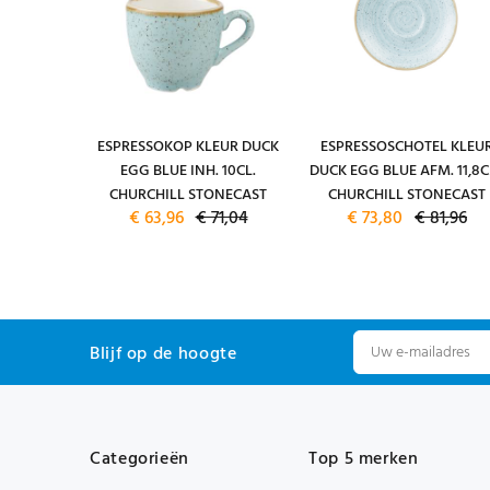
DUCK EGG
ESPRESSOKOP KLEUR DUCK
ESPRESSOSCHOTEL KLEU
CHURCHILL
EGG BLUE INH. 10CL.
DUCK EGG BLUE AFM. 11,8C
0,16
CHURCHILL STONECAST
CHURCHILL STONECAST
€ 63,96
€ 71,04
€ 73,80
€ 81,96
Blijf op de hoogte
Categorieën
Top 5 merken