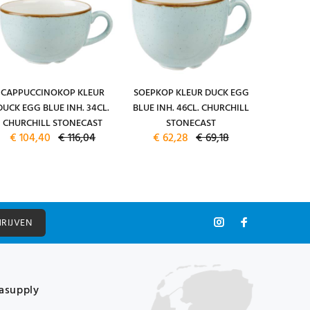
CAPPUCCINOKOP KLEUR
SOEPKOP KLEUR DUCK EGG
KOFFI
DUCK EGG BLUE INH. 34CL.
BLUE INH. 46CL. CHURCHILL
KLEUR DU
CHURCHILL STONECAST
STONECAST
34CL. CH
€ 104,40
€ 116,04
€ 62,28
€ 69,18
€ 13
HRIJVEN
asupply