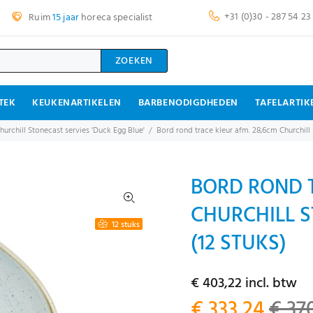
+31 (0)30 - 287 54 23
Ruim
15 jaar
horeca specialist
ZOEKEN
TEK
KEUKENARTIKELEN
BARBENODIGDHEDEN
TAFELARTIK
hurchill Stonecast servies 'Duck Egg Blue'
Bord rond trace kleur afm. 28,6cm Churchill
BORD ROND T
CHURCHILL 
12 stuks
(12 STUKS)
€ 403,22 incl. btw
€ 333,24
€ 37