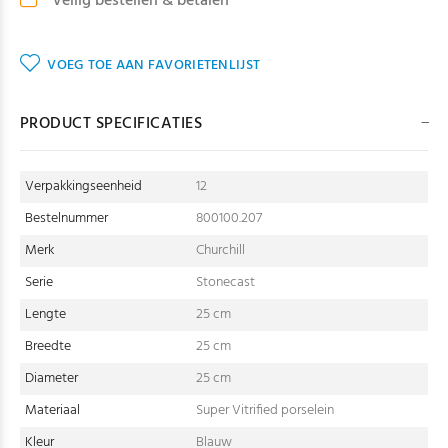
Veilig bestellen & betalen
VOEG TOE AAN FAVORIETENLIJST
PRODUCT SPECIFICATIES
Verpakkingseenheid
12
Bestelnummer
800100.207
Merk
Churchill
Serie
Stonecast
Lengte
25 cm
Breedte
25 cm
Diameter
25 cm
Materiaal
Super Vitrified porselein
Kleur
Blauw