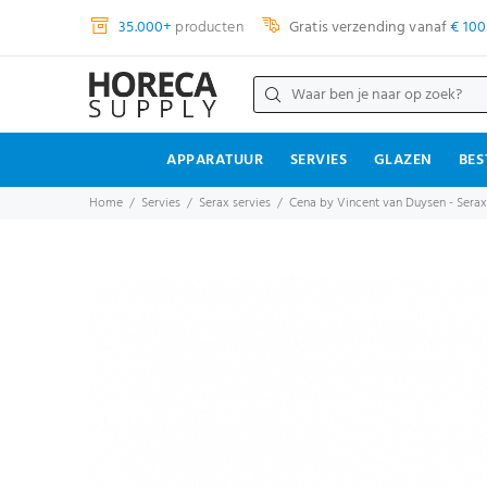
35.000+
producten
Gratis verzending vanaf
€ 100
APPARATUUR
SERVIES
GLAZEN
BES
Home
Servies
Serax servies
Cena by Vincent van Duysen - Serax