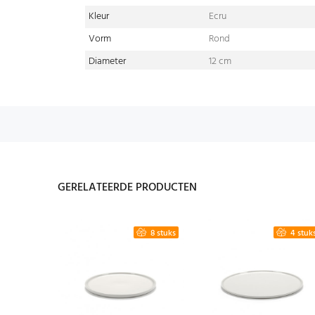
Kleur
Ecru
Vorm
Rond
Diameter
12 cm
GERELATEERDE PRODUCTEN
4 stuks
8 stuks
4 stuk