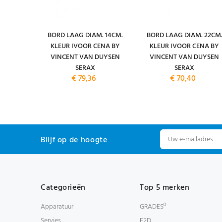
NH. 22CL.
BORD LAAG DIAM. 14CM.
BORD LAAG DIAM. 22CM
T KLEUR
KLEUR IVOOR CENA BY
KLEUR IVOOR CENA BY
VINCENT
VINCENT VAN DUYSEN
VINCENT VAN DUYSEN
SERAX
SERAX
SERAX
€ 79,36
€ 70,40
Blijf op de hoogte
Categorieën
Top 5 merken
Apparatuur
GRADESº
Servies
F2D