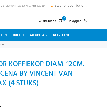
Stuur ons een bericht!
(Ma. - Do. 8.30 tot 17.00 uur, Vr. 8.30 tot 16.00 uur)
0
Winkelmand
Inloggen
ELEN
BUFFET
MEUBILAIR
REINIGING
erax
R KOFFIEKOP DIAM. 12CM.
 CENA BY VINCENT VAN
X (4 STUKS)
w