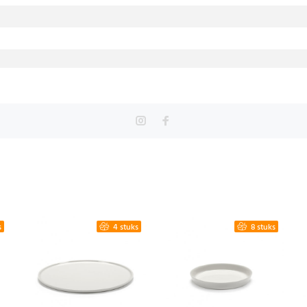
s
4 stuks
8 stuks