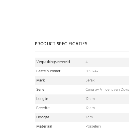
PRODUCT SPECIFICATIES
Verpakkingseenheid
4
Bestelnummer
38S1242
Merk
Serax
Serie
Cena by Vincent van Duy
Lengte
12 cm
Breedte
12 cm
Hoogte
1 cm
Materiaal
Porselein