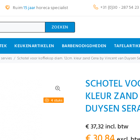
+31 (0)30 - 287 54 23
Ruim
15 jaar
horeca specialist
ZOEKEN
TEK
KEUKENARTIKELEN
BARBENODIGDHEDEN
TAFELARTIK
 servies
Schotel voor koffiekop diam. 12cm. kleur zand Cena by Vincent van Duysen S
SCHOTEL VOO
KLEUR ZAND
4 stuks
DUYSEN SERA
€ 37,32 incl. btw
€ 30,84
excl. bt