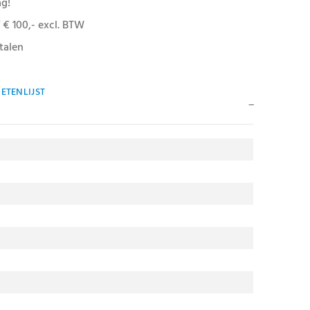
ag!
 € 100,- excl. BTW
talen
ETENLIJST