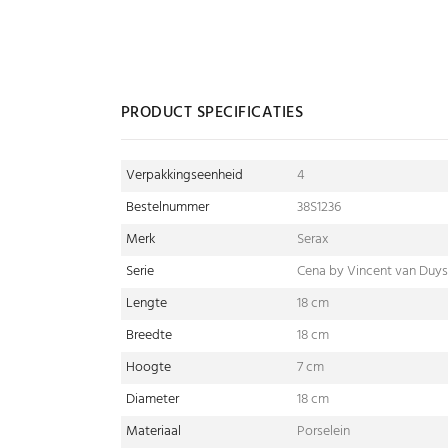
PRODUCT SPECIFICATIES
Verpakkingseenheid
4
Bestelnummer
38S1236
Merk
Serax
Serie
Cena by Vincent van Duy
Lengte
18 cm
Breedte
18 cm
Hoogte
7 cm
Diameter
18 cm
Materiaal
Porselein