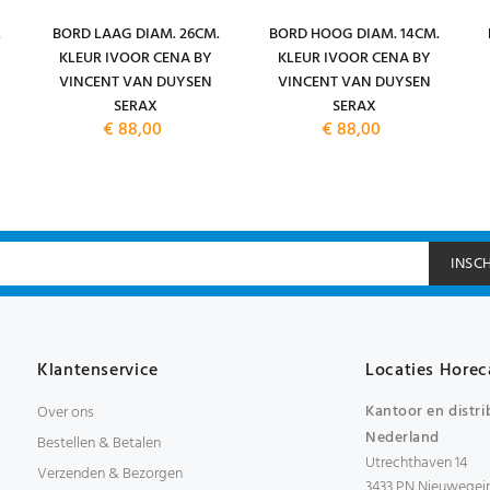
.
BORD LAAG DIAM. 26CM.
BORD HOOG DIAM. 14CM.
KLEUR IVOOR CENA BY
KLEUR IVOOR CENA BY
VINCENT VAN DUYSEN
VINCENT VAN DUYSEN
SERAX
SERAX
€ 88,00
€ 88,00
INSC
Klantenservice
Locaties Horec
Kantoor en distri
Over ons
Nederland
Bestellen & Betalen
Utrechthaven 14
Verzenden & Bezorgen
3433 PN Nieuwegei