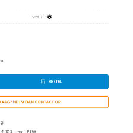
Levertijd:
oor
BESTEL
RAAG? NEEM DAN CONTACT OP
ag!
 € 100,- excl. BTW