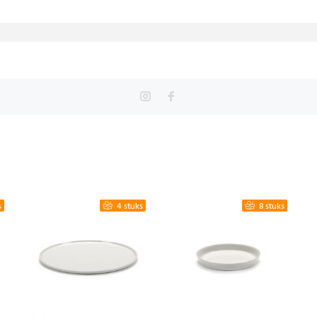
s
4 stuks
8 stuks