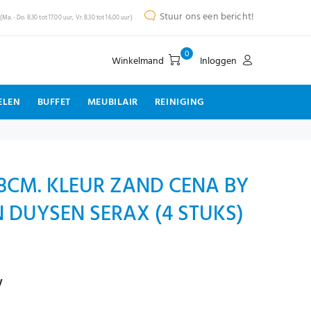
Stuur ons een bericht!
(Ma. - Do. 8.30 tot 17.00 uur, Vr. 8.30 tot 16.00 uur)
0
Winkelmand
Inloggen
ELEN
BUFFET
MEUBILAIR
REINIGING
8CM. KLEUR ZAND CENA BY
 DUYSEN SERAX (4 STUKS)
w