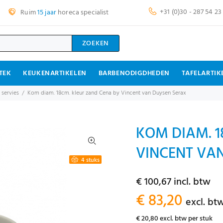
+31 (0)30 - 287 54 23
Ruim
15 jaar
horeca specialist
ZOEKEN
TEK
KEUKENARTIKELEN
BARBENODIGDHEDEN
TAFELARTIK
 servies
Kom diam. 18cm. kleur zand Cena by Vincent van Duysen Serax
KOM DIAM. 1
VINCENT VAN
4 stuks
€ 100,67 incl. btw
€ 83,20
excl. bt
€ 20,80 excl. btw per stuk