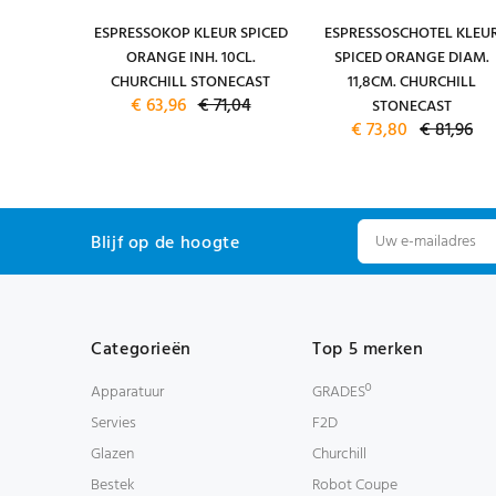
CHURCHILL
ESPRESSOKOP KLEUR SPICED
ESPRESSOSCHOTEL KLEU
D ORANGE
ORANGE INH. 10CL.
SPICED ORANGE DIAM.
68,68
CHURCHILL STONECAST
11,8CM. CHURCHILL
€ 63,96
€ 71,04
STONECAST
€ 73,80
€ 81,96
Blijf op de hoogte
Categorieën
Top 5 merken
Apparatuur
GRADESº
Servies
F2D
Glazen
Churchill
Bestek
Robot Coupe