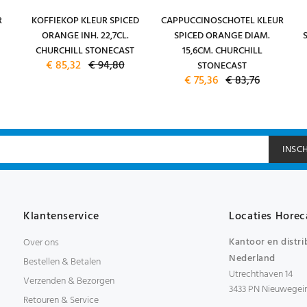
R
KOFFIEKOP KLEUR SPICED
CAPPUCCINOSCHOTEL KLEUR
ORANGE INH. 22,7CL.
SPICED ORANGE DIAM.
CHURCHILL STONECAST
15,6CM. CHURCHILL
€ 85,32
€ 94,80
STONECAST
€ 75,36
€ 83,76
INSC
Klantenservice
Locaties Horec
Kantoor en distri
Over ons
Nederland
Bestellen & Betalen
Utrechthaven 14
Verzenden & Bezorgen
3433 PN Nieuwegei
Retouren & Service