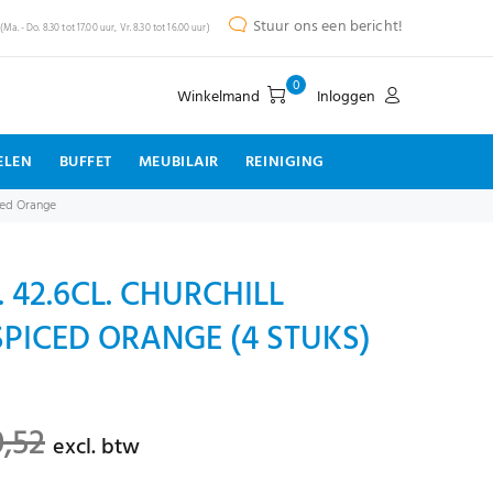
Stuur ons een bericht!
(Ma. - Do. 8.30 tot 17.00 uur, Vr. 8.30 tot 16.00 uur)
0
Winkelmand
Inloggen
ELEN
BUFFET
MEUBILAIR
REINIGING
iced Orange
 42.6CL. CHURCHILL
PICED ORANGE (4 STUKS)
0,52
excl. btw