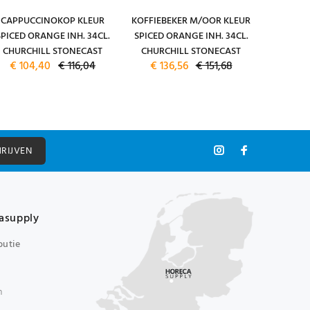
CAPPUCCINOKOP KLEUR
KOFFIEBEKER M/OOR KLEUR
COUPEBO
SPICED ORANGE INH. 34CL.
SPICED ORANGE INH. 34CL.
ORANGE
CHURCHILL STONECAST
CHURCHILL STONECAST
CHURC
€ 104,40
€ 116,04
€ 136,56
€ 151,68
€ 10
HRIJVEN
asupply
butie
n