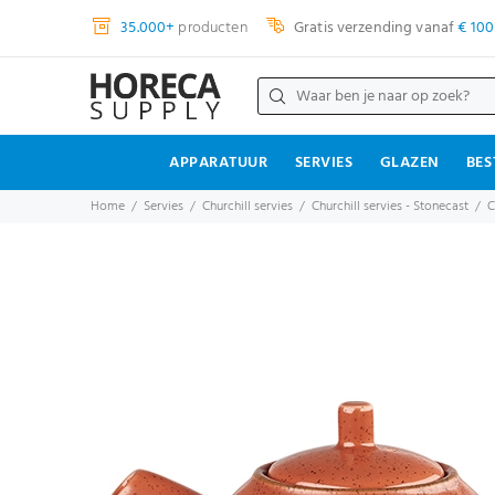
35.000+
producten
Gratis verzending vanaf
€ 100
APPARATUUR
SERVIES
GLAZEN
BES
Home
Servies
Churchill servies
Churchill servies - Stonecast
C