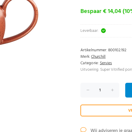
Bespaar € 14,04 (1
Leverbaar:
Artikelnummer:
800102.192
Merk:
Churchill
Categorie:
Servies
Uitvoering: Super Vitrified por
V
Wij adviseren je gra