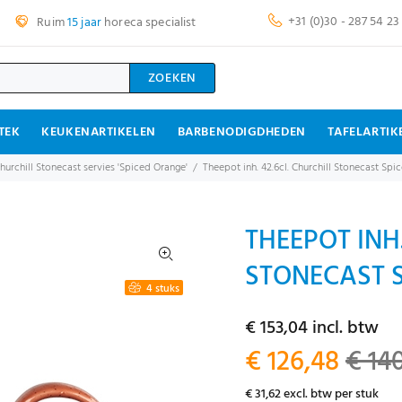
+31 (0)30 - 287 54 23
Ruim
15 jaar
horeca specialist
ZOEKEN
TEK
KEUKENARTIKELEN
BARBENODIGDHEDEN
TAFELARTIK
hurchill Stonecast servies 'Spiced Orange'
Theepot inh. 42.6cl. Churchill Stonecast Sp
THEEPOT INH.
STONECAST S
4 stuks
€ 153,04 incl. btw
€ 126,48
€ 14
€ 31,62 excl. btw per stuk