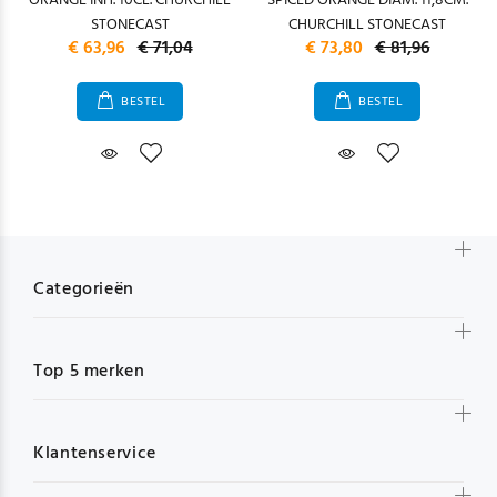
ORANGE INH. 10CL. CHURCHILL
SPICED ORANGE DIAM. 11,8CM.
STONECAST
CHURCHILL STONECAST
€ 63,96
€ 71,04
€ 73,80
€ 81,96
BESTEL
BESTEL
Categorieën
Top 5 merken
Klantenservice