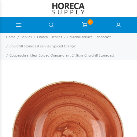
0
Home
Servies
Churchill servies
Churchill servies - Stonecast
Churchill Stonecast servies 'Spiced Orange'
Coupeschaal kleur Spiced Orange diam. 24,8cm. Churchill Stonecast