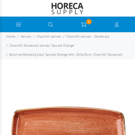
0
Home
Servies
Churchill servies
Churchill servies - Stonecast
Churchill Stonecast servies 'Spiced Orange'
Bord rechthoekig kleur Spiced Orange afm. 29,5x15cm. Churchill Stonecast