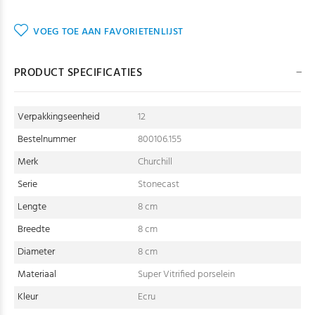
VOEG TOE AAN FAVORIETENLIJST
PRODUCT SPECIFICATIES
Verpakkingseenheid
12
Bestelnummer
800106.155
Merk
Churchill
Serie
Stonecast
Lengte
8 cm
Breedte
8 cm
Diameter
8 cm
Materiaal
Super Vitrified porselein
Kleur
Ecru