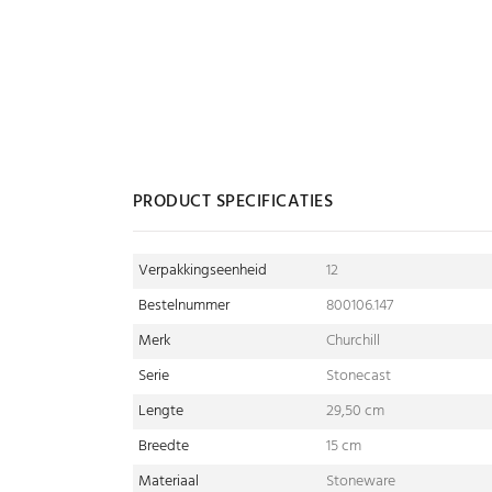
PRODUCT SPECIFICATIES
Verpakkingseenheid
12
Bestelnummer
800106.147
Merk
Churchill
Serie
Stonecast
Lengte
29,50 cm
Breedte
15 cm
Materiaal
Stoneware