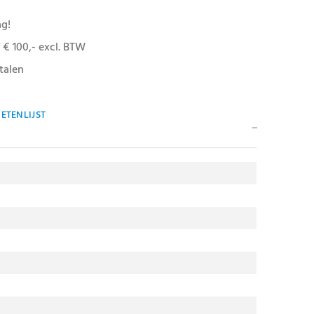
ag!
 € 100,- excl. BTW
talen
ETENLIJST