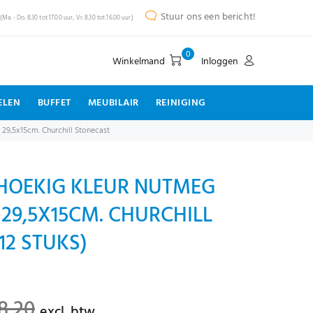
Stuur ons een bericht!
(Ma. - Do. 8.30 tot 17.00 uur, Vr. 8.30 tot 16.00 uur)
0
Winkelmand
Inloggen
ELEN
BUFFET
MEUBILAIR
REINIGING
29,5x15cm. Churchill Stonecast
HOEKIG KLEUR NUTMEG
29,5X15CM. CHURCHILL
12 STUKS)
8,20
excl. btw