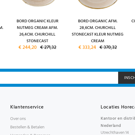
BORD ORGANIC KLEUR
BORD ORGANIC AFM.
C
M.
NUTMEG CREAM AFM.
28,6CM. CHURCHILL
26,4CM. CHURCHILL
STONECAST KLEUR NUTMEG
STONECAST
CREAM
€ 244,20
€ 271,32
€ 333,24
€ 370,32
INSC
Klantenservice
Locaties Horec
Kantoor en distri
Over ons
Nederland
Bestellen & Betalen
Utrechthaven 14