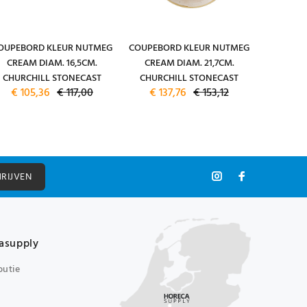
OUPEBORD KLEUR NUTMEG
COUPEBORD KLEUR NUTMEG
COUPEBO
CREAM DIAM. 16,5CM.
CREAM DIAM. 21,7CM.
CREA
CHURCHILL STONECAST
CHURCHILL STONECAST
CHURC
€ 105,36
€ 117,00
€ 137,76
€ 153,12
€ 182
HRIJVEN
asupply
butie