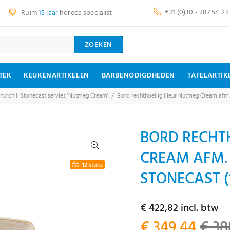
+31 (0)30 - 287 54 23
Ruim
15 jaar
horeca specialist
ZOEKEN
TEK
KEUKENARTIKELEN
BARBENODIGDHEDEN
TAFELARTIK
hurchill Stonecast servies 'Nutmeg Cream'
Bord rechthoekig kleur Nutmeg Cream afm. 
BORD RECHT
CREAM AFM. 
12 stuks
STONECAST (
€ 422,82 incl. btw
€ 349,44
€ 38