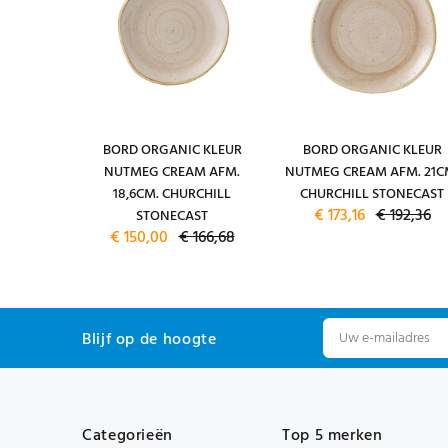
EP DIAM.
BORD ORGANIC KLEUR
BORD ORGANIC KLEUR
 CREAM
NUTMEG CREAM AFM.
NUTMEG CREAM AFM. 21C
RCHILL
18,6CM. CHURCHILL
CHURCHILL STONECAST
26,00
€ 173,16
€ 192,36
STONECAST
€ 150,00
€ 166,68
Blijf op de hoogte
Categorieën
Top 5 merken