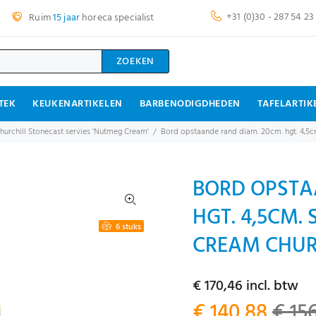
+31 (0)30 - 287 54 23
Ruim
15 jaar
horeca specialist
ZOEKEN
TEK
KEUKENARTIKELEN
BARBENODIGDHEDEN
TAFELARTIK
hurchill Stonecast servies 'Nutmeg Cream'
Bord opstaande rand diam. 20cm. hgt. 4,5
BORD OPSTA
HGT. 4,5CM.
6 stuks
CREAM CHURC
€ 170,46 incl. btw
€ 140,88
€ 15