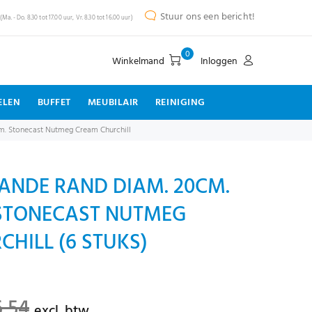
Stuur ons een bericht!
(Ma. - Do. 8.30 tot 17.00 uur, Vr. 8.30 tot 16.00 uur)
0
Winkelmand
Inloggen
ELEN
BUFFET
MEUBILAIR
REINIGING
cm. Stonecast Nutmeg Cream Churchill
ANDE RAND DIAM. 20CM.
 STONECAST NUTMEG
HILL (6 STUKS)
6,54
excl. btw