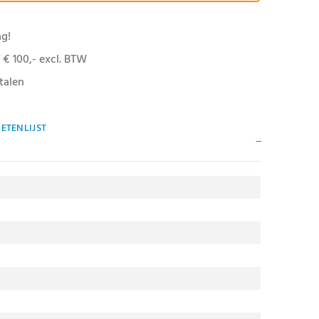
ag!
 € 100,- excl. BTW
talen
ETENLIJST