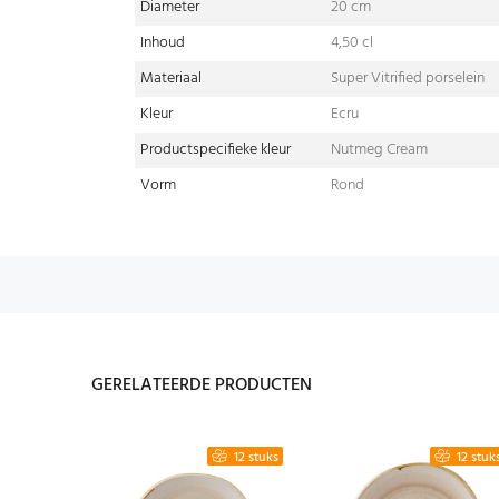
Diameter
20 cm
Inhoud
4,50 cl
Materiaal
Super Vitrified porselein
Kleur
Ecru
Productspecifieke kleur
Nutmeg Cream
Vorm
Rond
GERELATEERDE PRODUCTEN
6 stuks
12 stuks
12 stuk