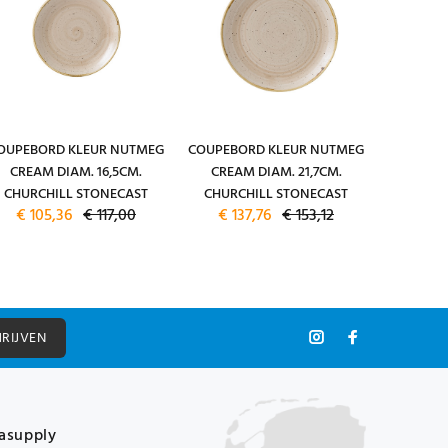
OUPEBORD KLEUR NUTMEG
COUPEBORD KLEUR NUTMEG
COUPEBO
CREAM DIAM. 16,5CM.
CREAM DIAM. 21,7CM.
CREA
CHURCHILL STONECAST
CHURCHILL STONECAST
CHURC
€ 105,36
€ 117,00
€ 137,76
€ 153,12
€ 182
HRIJVEN
asupply