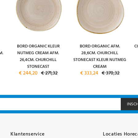
BORD ORGANIC KLEUR
BORD ORGANIC AFM.
C
M.
NUTMEG CREAM AFM.
28,6CM. CHURCHILL
26,4CM. CHURCHILL
STONECAST KLEUR NUTMEG
STONECAST
CREAM
€ 244,20
€ 271,32
€ 333,24
€ 370,32
INSC
Klantenservice
Locaties Horec