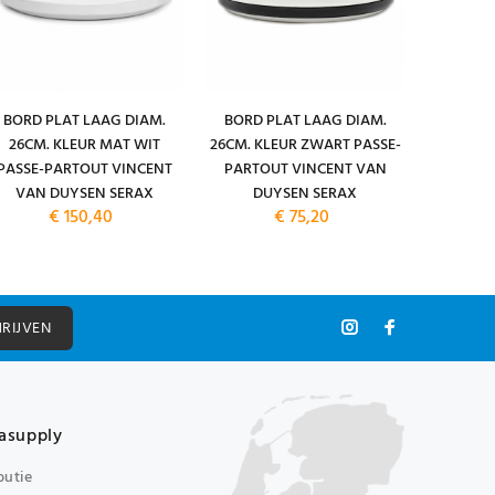
BORD PLAT LAAG DIAM.
BORD PLAT LAAG DIAM.
BORD P
26CM. KLEUR MAT WIT
26CM. KLEUR ZWART PASSE-
22CM.
PASSE-PARTOUT VINCENT
PARTOUT VINCENT VAN
PASSE-
VAN DUYSEN SERAX
DUYSEN SERAX
VAN 
€ 150,40
€ 75,20
HRIJVEN
asupply
butie