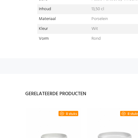
Inhoud
13,50 cl
Materiaal
Porselein
Kleur
Wit
Vorm
Rond
GERELATEERDE PRODUCTEN
2 stuks
8 stuks
8 stuk