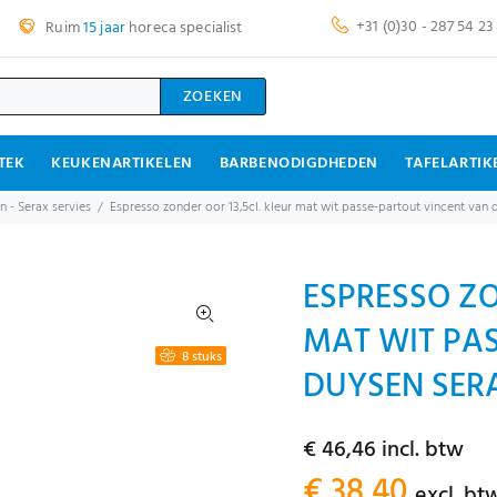
+31 (0)30 - 287 54 23
Ruim
15 jaar
horeca specialist
ZOEKEN
TEK
KEUKENARTIKELEN
BARBENODIGDHEDEN
TAFELARTIK
 - Serax servies
Espresso zonder oor 13,5cl. kleur mat wit passe-partout vincent van
ESPRESSO ZO
MAT WIT PA
8 stuks
DUYSEN SERA
€ 46,46 incl. btw
€ 38,40
excl. bt