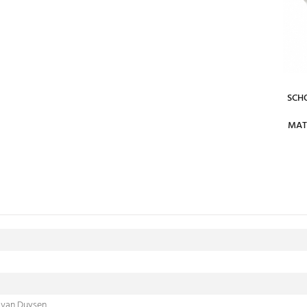
SCHO
MAT
 van Duysen