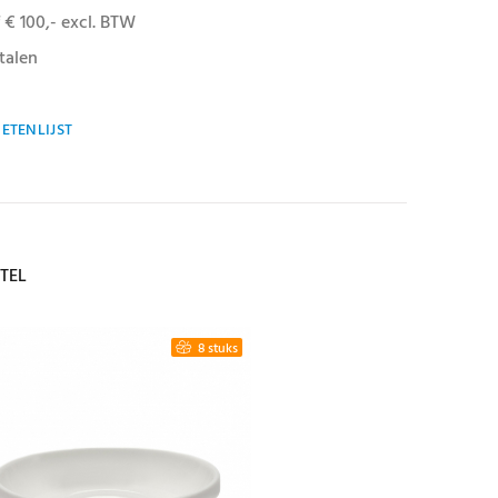
 € 100,- excl. BTW
talen
ETENLIJST
TEL
8 stuks