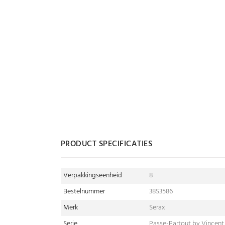
PRODUCT SPECIFICATIES
Verpakkingseenheid
8
Bestelnummer
38S3586
Merk
Serax
Serie
Passe-Partout by Vincent