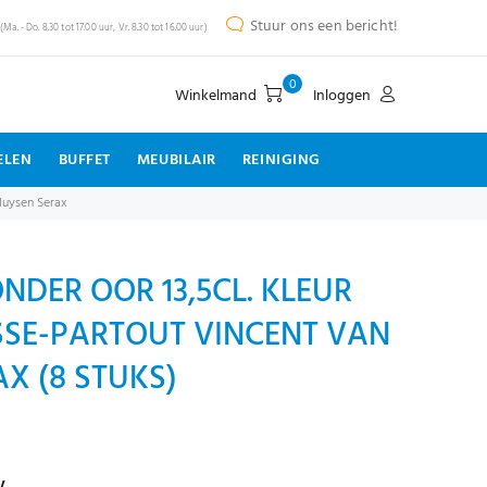
Stuur ons een bericht!
(Ma. - Do. 8.30 tot 17.00 uur, Vr. 8.30 tot 16.00 uur)
0
Winkelmand
Inloggen
ELEN
BUFFET
MEUBILAIR
REINIGING
 duysen Serax
NDER OOR 13,5CL. KLEUR
SSE-PARTOUT VINCENT VAN
X (8 STUKS)
w