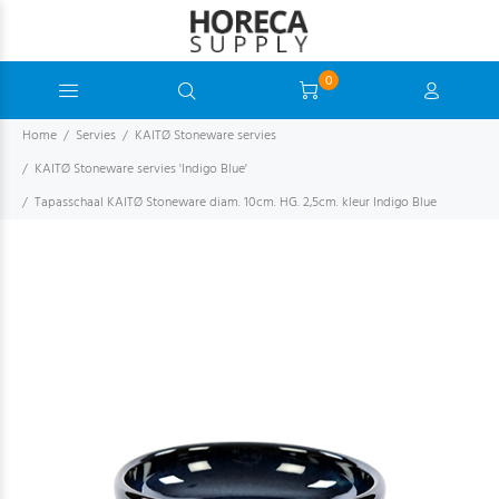
0
Home
Servies
KAITØ Stoneware servies
KAITØ Stoneware servies 'Indigo Blue'
Tapasschaal KAITØ Stoneware diam. 10cm. HG. 2,5cm. kleur Indigo Blue