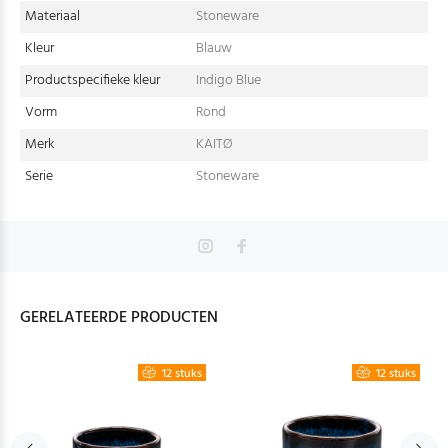
Materiaal
Stoneware
Kleur
Blauw
Productspecifieke kleur
Indigo Blue
Vorm
Rond
Merk
KAITØ
Serie
Stoneware
GERELATEERDE PRODUCTEN
12 stuks
12 stuks