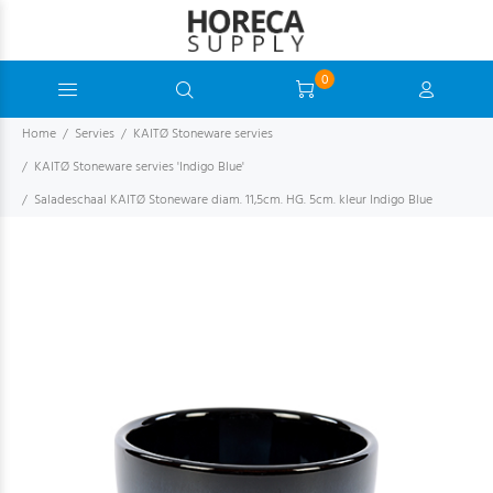
0
Home
Servies
KAITØ Stoneware servies
KAITØ Stoneware servies 'Indigo Blue'
Saladeschaal KAITØ Stoneware diam. 11,5cm. HG. 5cm. kleur Indigo Blue