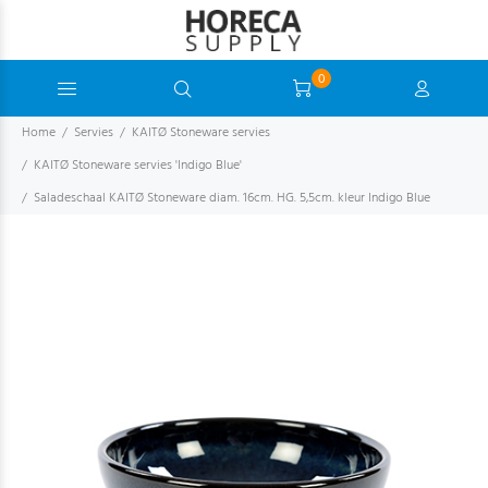
0
Home
Servies
KAITØ Stoneware servies
KAITØ Stoneware servies 'Indigo Blue'
Saladeschaal KAITØ Stoneware diam. 16cm. HG. 5,5cm. kleur Indigo Blue