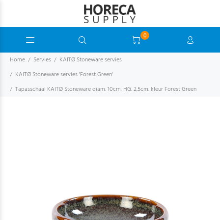
0
Home
Servies
KAITØ Stoneware servies
KAITØ Stoneware servies 'Forest Green'
Tapasschaal KAITØ Stoneware diam. 10cm. HG. 2,5cm. kleur Forest Green