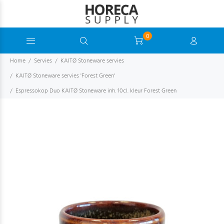
0
Home
Servies
KAITØ Stoneware servies
KAITØ Stoneware servies 'Forest Green'
Espressokop Duo KAITØ Stoneware inh. 10cl. kleur Forest Green