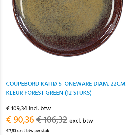
COUPEBORD KAITØ STONEWARE DIAM. 22CM.
KLEUR FOREST GREEN (12 STUKS)
€ 109,34 incl. btw
€ 90,36
€ 106,32
excl. btw
€ 7,53 excl. btw per stuk