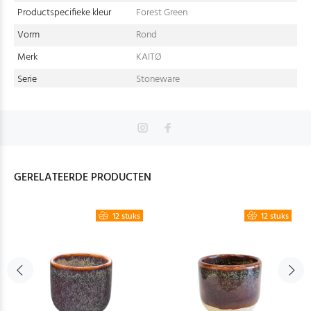
Productspecifieke kleur
Forest Green
Vorm
Rond
Merk
KAITØ
Serie
Stoneware
GERELATEERDE PRODUCTEN
12 stuks
12 stuks