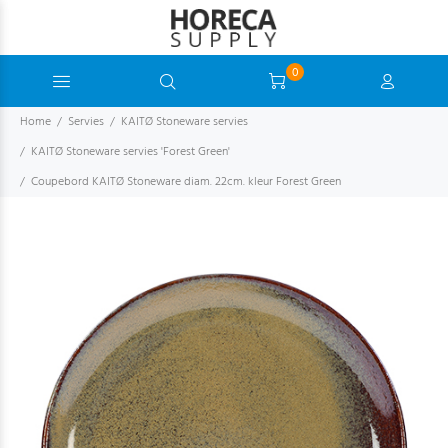
0
Home
Servies
KAITØ Stoneware servies
KAITØ Stoneware servies 'Forest Green'
Coupebord KAITØ Stoneware diam. 22cm. kleur Forest Green