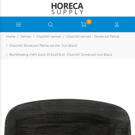
0
Home
Servies
Churchill servies
Churchill servies - Stonecast Patina
Churchill Stonecast Patina servies 'Iron Black'
Rechthoekig chefs bord 35.5x24.5cm. Churchill Stonecast Iron Black