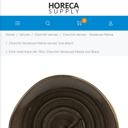
0
Home
Servies
Churchill servies
Churchill servies - Stonecast Patina
Churchill Stonecast Patina servies 'Iron Black'
Kom rond trace inh. 110cl. Churchill Stonecast Patina Iron Black