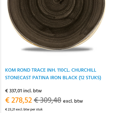
KOM ROND TRACE INH. 110CL. CHURCHILL
STONECAST PATINA IRON BLACK (12 STUKS)
€ 337,01 incl. btw
€ 278,52
€ 309,48
excl. btw
€ 23,21 excl. btw per stuk