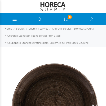
0
Home
Servies
Churchill servies
Churchill servies - Stonecast Patina
Churchill Stonecast Patina servies 'Iron Black'
Coupebord Stonecast Patina diam. 28,8cm. kleur Iron Black Churchill