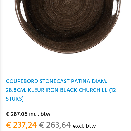
COUPEBORD STONECAST PATINA DIAM.
28,8CM. KLEUR IRON BLACK CHURCHILL (12
STUKS)
€ 287,06 incl. btw
€ 237,24
€ 263,64
excl. btw