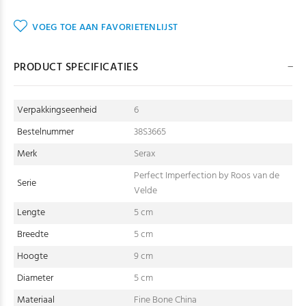
VOEG TOE AAN FAVORIETENLIJST
PRODUCT SPECIFICATIES
Verpakkingseenheid
6
Bestelnummer
38S3665
Merk
Serax
Perfect Imperfection by Roos van de
Serie
Velde
Lengte
5 cm
Breedte
5 cm
Hoogte
9 cm
Diameter
5 cm
Materiaal
Fine Bone China