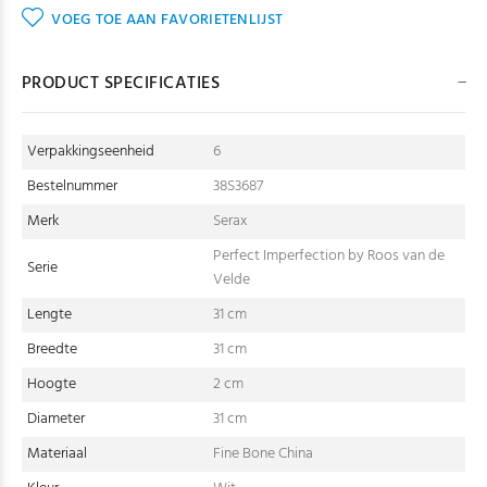
VOEG TOE AAN FAVORIETENLIJST
PRODUCT SPECIFICATIES
Verpakkingseenheid
6
Bestelnummer
38S3687
Merk
Serax
Perfect Imperfection by Roos van de
Serie
Velde
Lengte
31 cm
Breedte
31 cm
Hoogte
2 cm
Diameter
31 cm
Materiaal
Fine Bone China