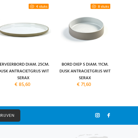
4 stuks
8 stuks
ERVEERBORD DIAM. 25CM.
BORD DIEP S DIAM. 11CM.
BORD DIE
DUSK ANTRACIETGRIJS WIT
DUSK ANTRACIETGRIJS WIT
DUSK AN
SERAX
SERAX
€ 85,60
€ 71,60
HRIJVEN