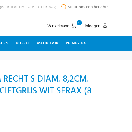
Stuur ons een bericht!
(Ma. - Do. 8.30 tot 17.00 uur, Vr. 8.30 tot 16.00 uur)
0
Winkelmand
Inloggen
ELEN
BUFFET
MEUBILAIR
REINIGING
RECHT S DIAM. 8,2CM.
IETGRIJS WIT SERAX (8