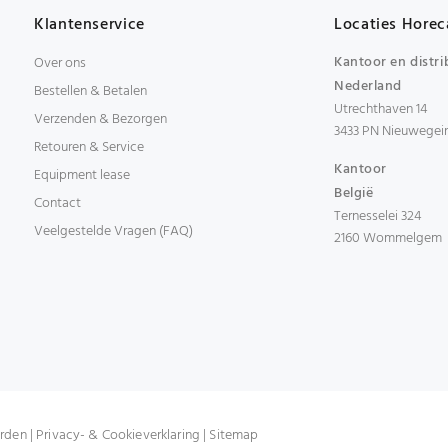
Klantenservice
Locaties Horec
Kantoor en distri
Over ons
Nederland
Bestellen & Betalen
Utrechthaven 14
Verzenden & Bezorgen
3433 PN Nieuwegei
Retouren & Service
Kantoor
Equipment lease
België
Contact
Ternesselei 324
Veelgestelde Vragen (FAQ)
2160 Wommelgem
rden
|
Privacy- & Cookieverklaring
|
Sitemap