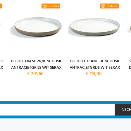
s
8 stuks
2 stuks
SK
BORD L DIAM. 26,8CM. DUSK
BORD XL DIAM. 31CM. DUSK
S
AX
ANTRACIETGRIJS WIT SERAX
ANTRACIETGRIJS WIT SERAX
€ 201,60
€ 114,00
INSC