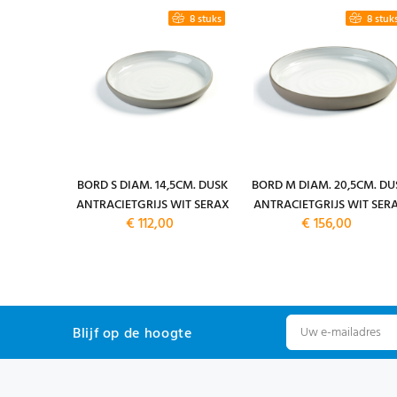
8 stuks
8 stuks
8 stuk
GE DIAM.
BORD S DIAM. 14,5CM. DUSK
BORD M DIAM. 20,5CM. DU
CIETGRIJS
ANTRACIETGRIJS WIT SERAX
ANTRACIETGRIJS WIT SER
€ 112,00
€ 156,00
X
Blijf op de hoogte