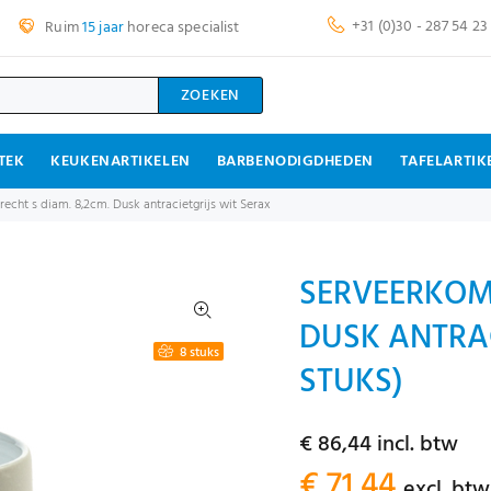
+31 (0)30 - 287 54 23
Ruim
15 jaar
horeca specialist
ZOEKEN
TEK
KEUKENARTIKELEN
BARBENODIGDHEDEN
TAFELARTIK
echt s diam. 8,2cm. Dusk antracietgrijs wit Serax
SERVEERKOM 
DUSK ANTRAC
8 stuks
STUKS)
€ 86,44 incl. btw
€ 71,44
excl. btw