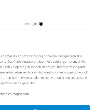
Levertijd:
e is gemaakt van hittebestendig porselein. Designer Martine
erie 'Dusk' laten inspireren door het veelzijdige materiaal klei.
l biedt volop mogelijkheden en dat resulteert in de elegante
 diepe antracietgrijze kleur en dat zorgt voor een ongewone look
de borden, kommen en schalen maken van Dusk een unieke serie
nspiratie van de gebruiker!
chine en magnetron.