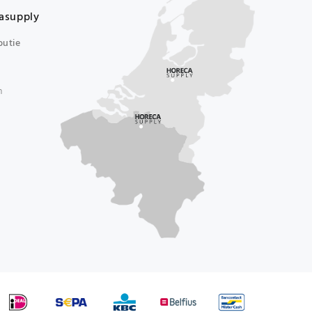
asupply
butie
n