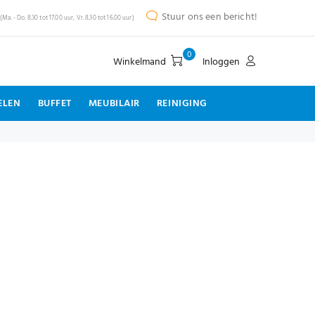
Stuur ons een bericht!
(Ma. - Do. 8.30 tot 17.00 uur, Vr. 8.30 tot 16.00 uur)
0
Winkelmand
Inloggen
ELEN
BUFFET
MEUBILAIR
REINIGING