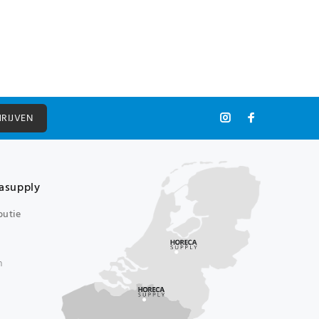
HRIJVEN
asupply
butie
n