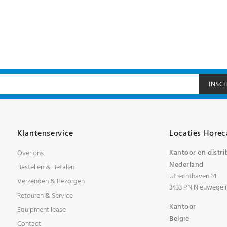
INSC
Klantenservice
Locaties Horec
Kantoor en distri
Over ons
Nederland
Bestellen & Betalen
Utrechthaven 14
Verzenden & Bezorgen
3433 PN Nieuwegei
Retouren & Service
Kantoor
Equipment lease
België
Contact