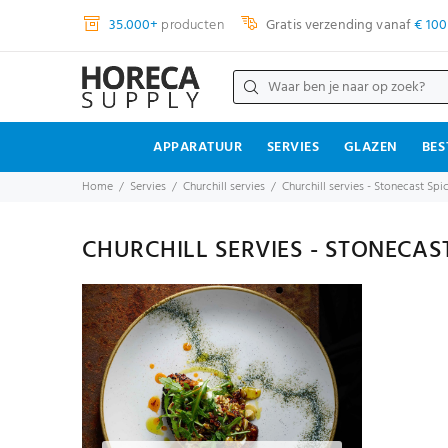
35.000+
producten
Gratis verzending vanaf
€ 100
APPARATUUR
SERVIES
GLAZEN
BES
Home
Servies
Churchill servies
Churchill servies - Stonecast Spi
CHURCHILL SERVIES - STONECAST