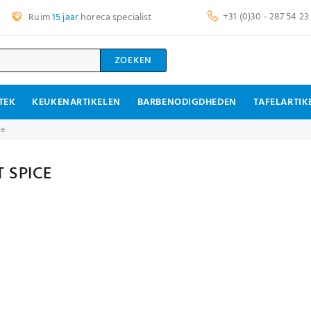
+31 (0)30 - 287 54 23
Ruim
15 jaar
horeca specialist
ZOEKEN
TEK
KEUKENARTIKELEN
BARBENODIGDHEDEN
TAFELARTIK
ce
 SPICE