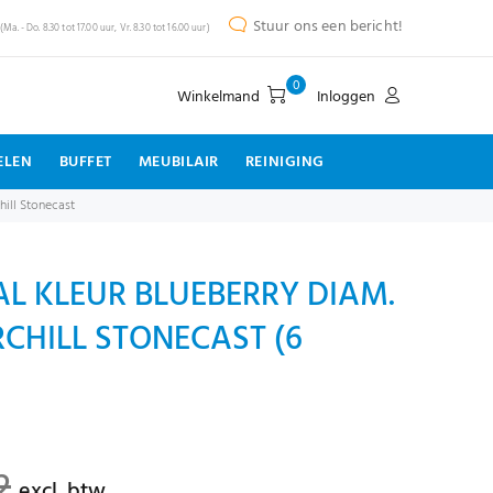
Stuur ons een bericht!
(Ma. - Do. 8.30 tot 17.00 uur, Vr. 8.30 tot 16.00 uur)
0
Winkelmand
Inloggen
ELEN
BUFFET
MEUBILAIR
REINIGING
hill Stonecast
L KLEUR BLUEBERRY DIAM.
RCHILL STONECAST (6
2
excl. btw