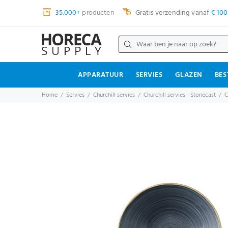
35.000+
producten
Gratis verzending vanaf
€ 100
APPARATUUR
SERVIES
GLAZEN
BES
Home
Servies
Churchill servies
Churchill servies - Stonecast
C