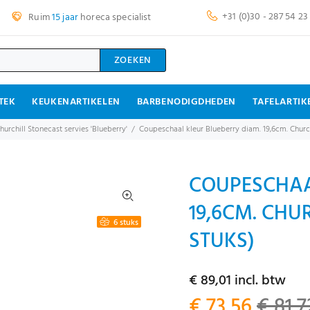
+31 (0)30 - 287 54 23
Ruim
15 jaar
horeca specialist
ZOEKEN
TEK
KEUKENARTIKELEN
BARBENODIGDHEDEN
TAFELARTIK
hurchill Stonecast servies 'Blueberry'
Coupeschaal kleur Blueberry diam. 19,6cm. Churc
COUPESCHAA
19,6CM. CHU
6 stuks
STUKS)
€ 89,01 incl. btw
€ 73,56
€ 81,7