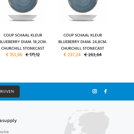
COUP SCHAAL KLEUR
COUP SCHAAL KLEUR
BORD D
BLUEBERRY DIAM. 18,2CM.
BLUEBERRY DIAM. 24,8CM.
BLUEBE
CHURCHILL STONECAST
CHURCHILL STONECAST
CHURC
€ 153,96
€ 171,12
€ 237,24
€ 263,64
€ 16
HRIJVEN
asupply
butie