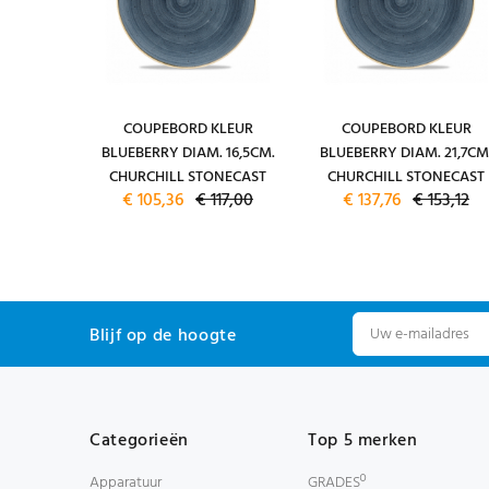
 13CM.
COUPEBORD KLEUR
COUPEBORD KLEUR
NECAST
BLUEBERRY DIAM. 16,5CM.
BLUEBERRY DIAM. 21,7CM
L
CHURCHILL STONECAST
CHURCHILL STONECAST
49,76
€ 105,36
€ 117,00
€ 137,76
€ 153,12
Blijf op de hoogte
Categorieën
Top 5 merken
Apparatuur
GRADESº