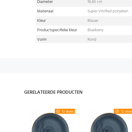
Diameter
19,60 cm
Materiaal
Super Vitrified porselein
Kleur
Blauw
Productspecifieke kleur
Blueberry
Vorm
Rond
GERELATEERDE PRODUCTEN
12 stuks
12 stuks
12 stuk