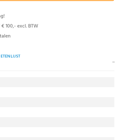
ag!
 € 100,- excl. BTW
talen
ETENLIJST