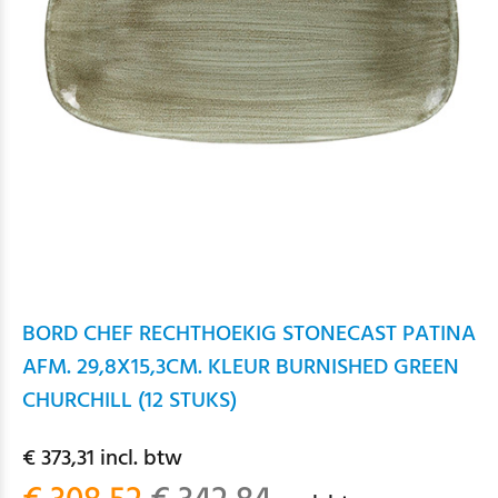
BORD CHEF RECHTHOEKIG STONECAST PATINA
AFM. 29,8X15,3CM. KLEUR BURNISHED GREEN
CHURCHILL (12 STUKS)
€ 373,31 incl. btw