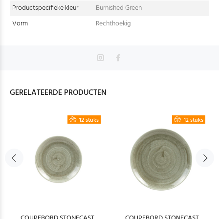
Productspecifieke kleur
Burnished Green
Vorm
Rechthoekig
GERELATEERDE PRODUCTEN
12 stuks
12 stuks
COUPEBORD STONECAST
COUPEBORD STONECAST