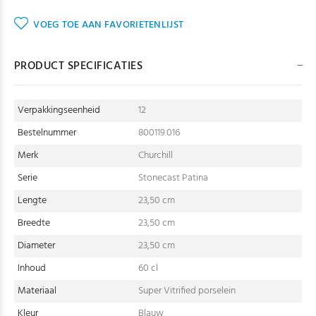
VOEG TOE AAN FAVORIETENLIJST
PRODUCT SPECIFICATIES
Verpakkingseenheid
12
Bestelnummer
800119.016
Merk
Churchill
Serie
Stonecast Patina
Lengte
23,50 cm
Breedte
23,50 cm
Diameter
23,50 cm
Inhoud
60 cl
Materiaal
Super Vitrified porselein
Kleur
Blauw