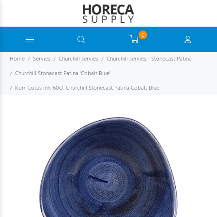
0
Home
Servies
Churchill servies
Churchill servies - Stonecast Patina
Churchill Stonecast Patina 'Cobalt Blue'
Kom Lotus inh. 60cl. Churchill Stonecast Patina Cobalt Blue