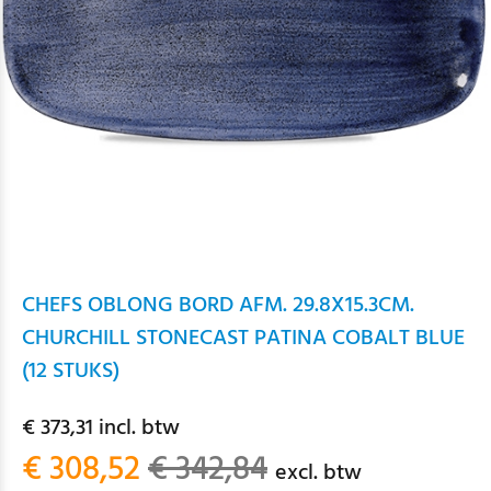
CHEFS OBLONG BORD AFM. 29.8X15.3CM.
CHURCHILL STONECAST PATINA COBALT BLUE
(12 STUKS)
€ 373,31 incl. btw
€ 308,52
€ 342,84
excl. btw