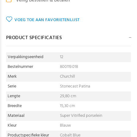
Veilig bestellen & betalen
VOEG TOE AAN FAVORIETENLIJST
PRODUCT SPECIFICATIES
Verpakkingseenheid
12
Bestelnummer
800119.018
Merk
Churchill
Serie
Stonecast Patina
Lengte
29,80 cm
Breedte
15,30 cm
Materiaal
Super Vitrified porselein
Kleur
Blauw
Productspecifieke kleur
Cobalt Blue